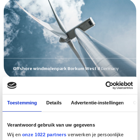
Offshore windmolenpark Borkum West II
Germany
Curious about what Gouda
Toestemming
Details
Advertentie-instellingen
Ov
Holland can do for you?
Verantwoord gebruik van uw gegevens
Contact
Wij en
onze 1022 partners
verwerken je persoonlijke