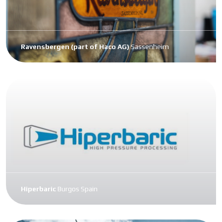
Ravensbergen (part of Haco AG)
Sassenheim
Hiperbaric
Burgos Spain