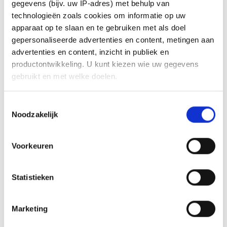
gegevens (bijv. uw IP-adres) met behulp van
technologieën zoals cookies om informatie op uw
apparaat op te slaan en te gebruiken met als doel
gepersonaliseerde advertenties en content, metingen aan
advertenties en content, inzicht in publiek en
productontwikkeling. U kunt kiezen wie uw gegevens
gebruikt en met welke doelen.
Als u het toestaat, willen we ook graag:
Toestemmingsselectie
Noodzakelijk
Informatie verzamelen over uw geografische locatie,
die tot een paar meter nauwkeurig kan zijn
Uw apparaat identificeren door het actief te scannen
Voorkeuren
Offshore wind farm Meerwind Ost
Germany
op specifieke eigenschappen (fingerprinting)
Lees meer over hoe uw persoonlijke gegevens worden
Statistieken
verwerkt en stel uw voorkeuren in het
detailgedeelte
in.
U kunt uw toestemming op elk moment wijzigen of
intrekken in de Cookieverklaring.
Marketing
We gebruiken cookies om content en advertenties te