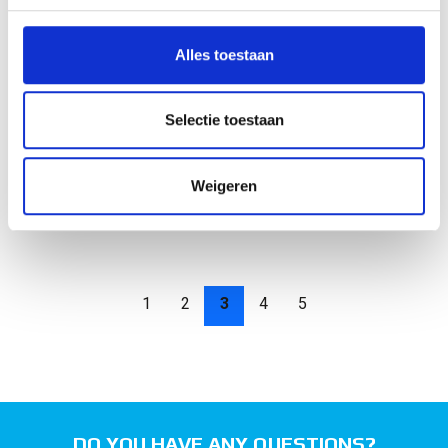
personaliseren, om functies voor social media te bieden
en om ons websiteverkeer te analyseren. Ook delen we
Alles toestaan
informatie over uw gebruik van onze site met onze
partners voor social media, adverteren en analyse. Deze
partners kunnen deze gegevens combineren met andere
Selectie toestaan
ALDI location(s)
Vries
informatie die u aan ze heeft verstrekt of die ze hebben
verzameld op basis van uw gebruik van hun services.
Weigeren
1
2
3
4
5
DO YOU HAVE ANY QUESTIONS?