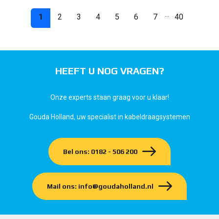
...
1
2
3
4
5
6
7
40
HEEFT U NOG VRAGEN?
Onze experts staan graag voor u klaar!
Gouda Holland, uw specialist in kabeldraagsystemen
Bel ons: 0182 - 506 200
Mail ons: info@goudaholland.nl