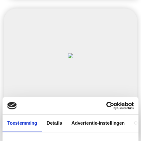
NX0050V Montagerail geperf.
41x21x2,5 L6m
Toestemming
Details
Advertentie-instellingen
Ov