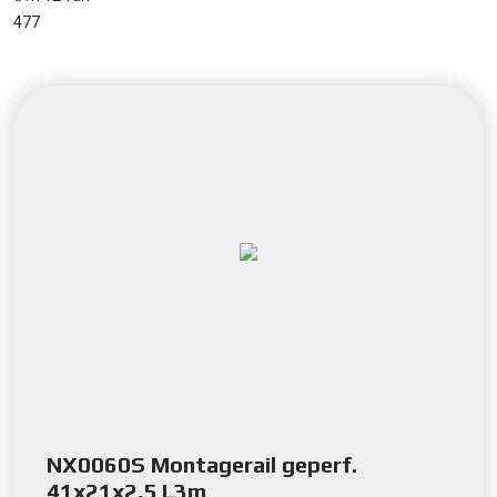
477
NX0060S Montagerail geperf.
41x21x2,5 L3m