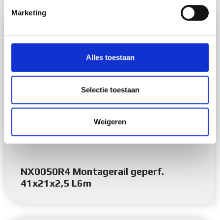
intrekken in de Cookieverklaring.
Marketing
We gebruiken cookies om content en advertenties te
personaliseren, om functies voor social media te bieden
en om ons websiteverkeer te analyseren. Ook delen we
Alles toestaan
informatie over uw gebruik van onze site met onze
partners voor social media, adverteren en analyse. Deze
partners kunnen deze gegevens combineren met andere
Selectie toestaan
informatie die u aan ze heeft verstrekt of die ze hebben
verzameld op basis van uw gebruik van hun services.
Weigeren
NX0050R4 Montagerail geperf.
41x21x2,5 L6m