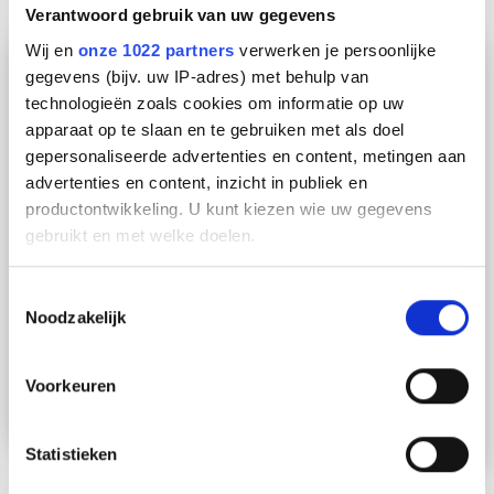
Verantwoord gebruik van uw gegevens
Wij en
onze 1022 partners
verwerken je persoonlijke
gegevens (bijv. uw IP-adres) met behulp van
technologieën zoals cookies om informatie op uw
apparaat op te slaan en te gebruiken met als doel
gepersonaliseerde advertenties en content, metingen aan
advertenties en content, inzicht in publiek en
productontwikkeling. U kunt kiezen wie uw gegevens
gebruikt en met welke doelen.
Als u het toestaat, willen we ook graag:
Toestemmingsselectie
Noodzakelijk
Informatie verzamelen over uw geografische locatie,
die tot een paar meter nauwkeurig kan zijn
Uw apparaat identificeren door het actief te scannen
Voorkeuren
NX0050R2 Montagerail geperf.
op specifieke eigenschappen (fingerprinting)
41x21x2,5 L6m
Lees meer over hoe uw persoonlijke gegevens worden
Statistieken
verwerkt en stel uw voorkeuren in het
detailgedeelte
in.
U kunt uw toestemming op elk moment wijzigen of