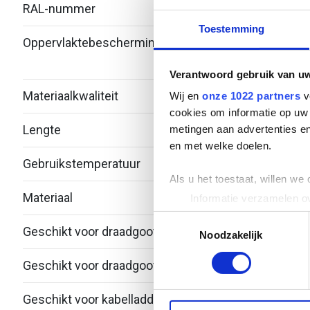
RAL-nummer
-
Toestemming
Oppervlaktebescherming
Bandv
verzi
Verantwoord gebruik van u
Materiaalkwaliteit
Over
Wij en
onze 1022 partners
v
cookies om informatie op uw 
Lengte
1200
metingen aan advertenties en
en met welke doelen.
Gebruikstemperatuur
-20 -
Als u het toestaat, willen we
Materiaal
Staal
Informatie verzamelen ov
Uw apparaat identificere
Toestemmingsselectie
Geschikt voor draadgoot
Ja
Lees meer over hoe uw perso
Noodzakelijk
toestemming op elk moment wi
Geschikt voor draadgootdraad
3.82 
We gebruiken cookies om cont
Geschikt voor kabelladder
Nee
websiteverkeer te analyseren