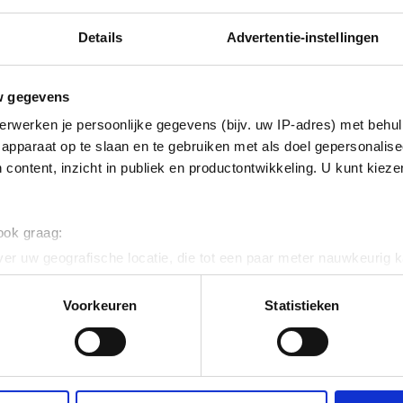
Details
Advertentie-instellingen
erzinkt (sendzimir
nkt)
w gegevens
ig
erwerken je persoonlijke gegevens (bijv. uw IP-adres) met behul
apparaat op te slaan en te gebruiken met als doel gepersonalise
 content, inzicht in publiek en productontwikkeling. U kunt kiez
 120
 ook graag:
er uw geografische locatie, die tot een paar meter nauwkeurig k
n door het actief te scannen op specifieke eigenschappen (fingerp
onlijke gegevens worden verwerkt en stel uw voorkeuren in he
Voorkeuren
Statistieken
jzigen of intrekken in de Cookieverklaring.
- 4.82
ent en advertenties te personaliseren, om functies voor social
. Ook delen we informatie over uw gebruik van onze site met on