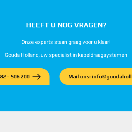
HEEFT U NOG VRAGEN?
Onze experts staan graag voor u klaar!
Gouda Holland, uw specialist in kabeldraagsystemen
182 - 506 200
Mail ons: info@goudaholl