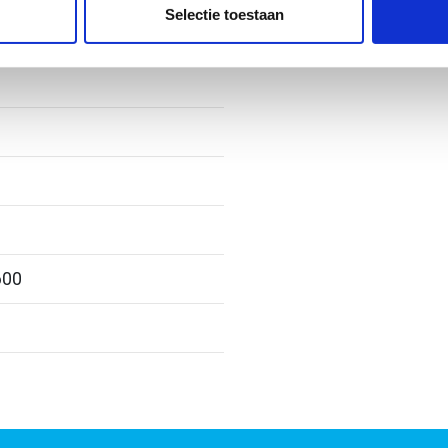
e. Deze partners kunnen deze gegevens combineren met andere i
Selectie toestaan
erzameld op basis van uw gebruik van hun services.
600