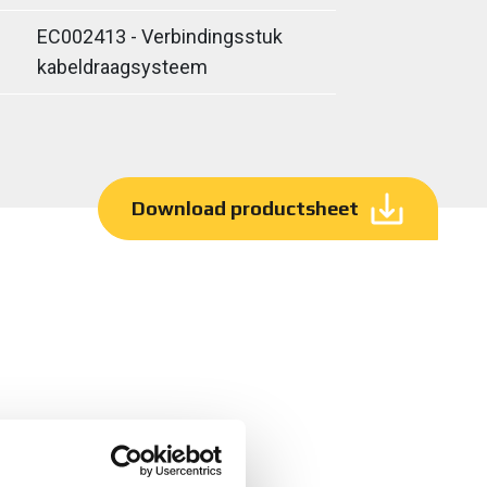
EC002413 - Verbindingsstuk
kabeldraagsysteem
Download productsheet