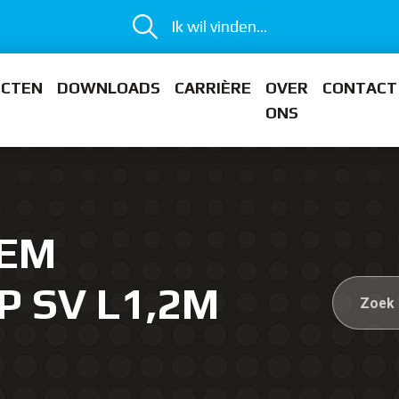
Ik wil vinden...
ECTEN
DOWNLOADS
CARRIÈRE
OVER
CONTACT
ONS
DEM
P SV L1,2M