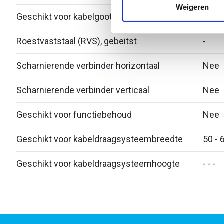
media, adverteren en analys
Weigeren
Geschikt voor kabelgoot
Nee
verstrekt of die ze hebben v
Roestvaststaal (RVS), gebeitst
-
Scharnierende verbinder horizontaal
Nee
Scharnierende verbinder verticaal
Nee
Geschikt voor functiebehoud
Nee
Geschikt voor kabeldraagsysteembreedte
50 - 
Geschikt voor kabeldraagsysteemhoogte
- - -