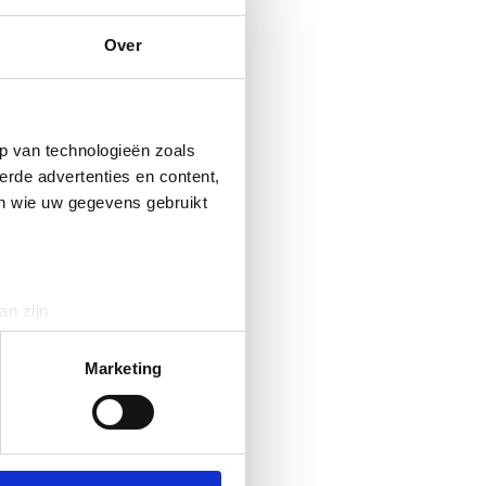
Over
p van technologieën zoals
erde advertenties en content,
en wie uw gegevens gebruikt
an zijn
rinting)
t
detailgedeelte
in. U kunt uw
Marketing
 media te bieden en om ons
ze partners voor social