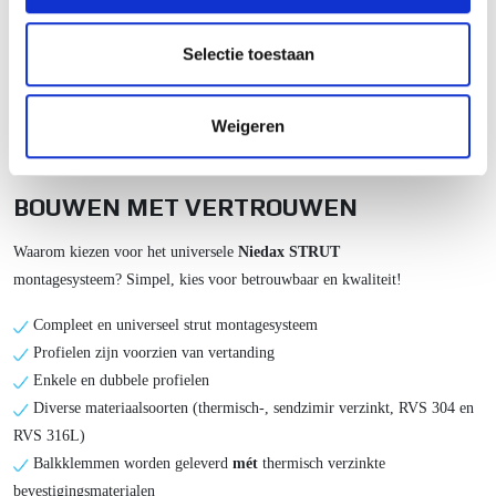
partners voor social media, adverteren en analyse. Deze
partners kunnen deze gegevens combineren met andere
Selectie toestaan
informatie die u aan ze heeft verstrekt of die ze hebben
verzameld op basis van uw gebruik van hun services.
Weigeren
BOUWEN MET VERTROUWEN
Waarom kiezen voor het universele
Niedax STRUT
montagesysteem?
Simpel, kies voor betrouwbaar en kwaliteit!
Compleet en universeel strut montagesysteem
Profielen zijn voorzien van vertanding
Enkele en dubbele profielen
Diverse materiaalsoorten (thermisch-, sendzimir verzinkt, RVS 304 en
RVS 316L)
B
alkklemmen worden geleverd
mét
thermisch verzinkte
bevestigingsmaterialen