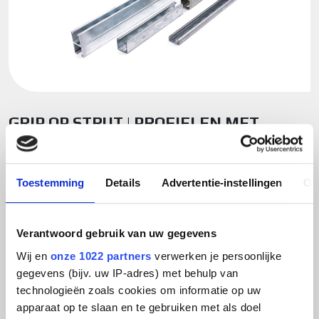
GRIP OP STRUT | PROFIELEN MET
VERTANDING
Anti-verdraaifunctie
Toestemming
Details
Advertentie-instellingen
Ov
De vertanding voorkomt dat de glijmoeren
verdraaien
of
wegglijden
zodra ze zijn vastgezet. Dit is vooral nuttig bij toepassingen waar stabiliteit
onder belasting of trilling belangrijk is (bijvoorbeeld in machineframes,
Verantwoord gebruik van uw gegevens
robotarmen, of transportrails).
Wij en
onze 1022 partners
verwerken je persoonlijke
Snellere en eenvoudigere montage
gegevens (bijv. uw IP-adres) met behulp van
De vertanding biedt houvast voor glijmoeren, zodat ze
makkelijker te
technologieën zoals cookies om informatie op uw
positioneren
zijn en minder snel verschuiven bij het vastdraaien. Dit
apparaat op te slaan en te gebruiken met als doel