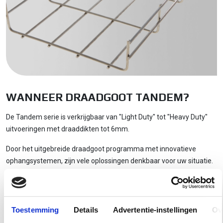
WANNEER DRAADGOOT TANDEM?
De Tandem serie is verkrijgbaar van "Light Duty" tot "Heavy Duty"
uitvoeringen met draaddikten tot 6mm.
Door het uitgebreide draadgoot programma met innovatieve
ophangsystemen, zijn vele oplossingen denkbaar voor uw situatie.
De Tandem wordt veel toegepast in de Food & Beverage, Industrie
en PV-installaties.
Toestemming
Details
Advertentie-instellingen
Ov
Overspanningen mogelijk tot wel 4 meter.