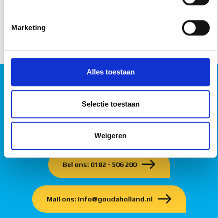
kunt uw toestemming op elk moment wijzigen of intrekken
in de Cookieverklaring.
Marketing
We gebruiken cookies om content en advertenties te
personaliseren, om functies voor social media te bieden
en om ons websiteverkeer te analyseren. Ook delen we
Alles toestaan
informatie over uw gebruik van onze site met onze
HEEFT U NOG VRAGEN?
partners voor social media, adverteren en analyse. Deze
partners kunnen deze gegevens combineren met andere
Selectie toestaan
Onze experts staan graag voor u klaar!
informatie die u aan ze heeft verstrekt of die ze hebben
verzameld op basis van uw gebruik van hun services.
Gouda Holland, uw specialist in kabeldraagsystemen
Weigeren
Bel ons: 0182 - 506 200
Mail ons: info@goudaholland.nl