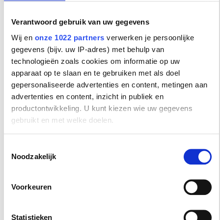
Verkrijgbaar in materiaalsoorten
Sendzimir verzinkt / Thermisch verzinkt / RVS 304 / RVS316
Verantwoord gebruik van uw gegevens
Wij en
onze 1022 partners
verwerken je persoonlijke
gegevens (bijv. uw IP-adres) met behulp van
technologieën zoals cookies om informatie op uw
Brochure draadgoot
apparaat op te slaan en te gebruiken met als doel
Gouda Tandem draadgoot
gepersonaliseerde advertenties en content, metingen aan
advertenties en content, inzicht in publiek en
productontwikkeling. U kunt kiezen wie uw gegevens
Naar Tandem draadgoot in productenprotaal
gebruikt en met welke doelen.
Als u het toestaat, willen we ook graag:
Toestemmingsselectie
Noodzakelijk
Informatie verzamelen over uw geografische locatie,
die tot een paar meter nauwkeurig kan zijn
Uw apparaat identificeren door het actief te scannen
Voorkeuren
op specifieke eigenschappen (fingerprinting)
Lees meer over hoe uw persoonlijke gegevens worden
Terug naar Producten
Statistieken
verwerkt en stel uw voorkeuren in het
detailgedeelte
in. U