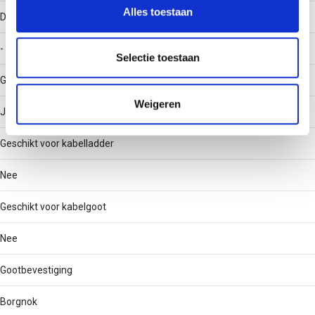
en om ons websiteverkeer te analyseren. Ook delen we
Alles toestaan
Draaglast
informatie over uw gebruik van onze site met onze
partners voor social media, adverteren en analyse. Deze
-
partners kunnen deze gegevens combineren met andere
Selectie toestaan
informatie die u aan ze heeft verstrekt of die ze hebben
Geschikt voor draadgoot
verzameld op basis van uw gebruik van hun services.
Weigeren
Ja
Geschikt voor kabelladder
Nee
Geschikt voor kabelgoot
Nee
Gootbevestiging
Borgnok