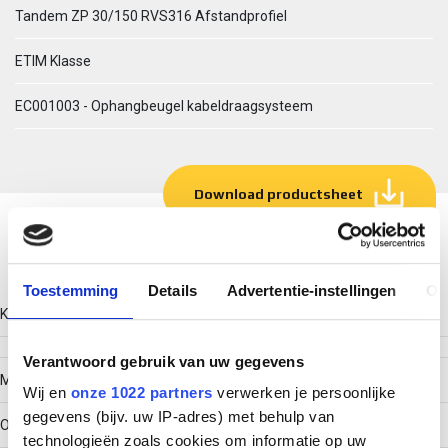
Tandem ZP 30/150 RVS316 Afstandprofiel
ETIM Klasse
EC001003 - Ophangbeugel kabeldraagsysteem
Download productsheet
Technische gegevens
Toestemming
Details
Advertentie-instellingen
Ov
Kleur
Verantwoord gebruik van uw gegevens
Model
Wij en
onze 1022 partners
verwerken je persoonlijke
gegevens (bijv. uw IP-adres) met behulp van
Overig
technologieën zoals cookies om informatie op uw