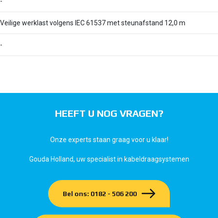
-
Veilige werklast volgens IEC 61537 met steunafstand 12,0 m
-
HEEFT U NOG VRAGEN?
Onze experts staan graag voor u klaar!
Gouda Holland, uw specialist in kabeldraagsystemen
Bel ons: 0182 - 506 200