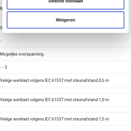
partners kunnen deze gegevens combineren met andere
Selectie toestaan
informatie die u aan ze heeft verstrekt of die ze hebben
Belastingstesttype volgens IEC 61537
verzameld op basis van uw gebruik van hun services.
Weigeren
Stijgkabelladder
-
Mogelijke overspanning
- - 3
Veilige werklast volgens IEC 61537 met steunafstand 0,5 m
Veilige werklast volgens IEC 61537 met steunafstand 1,0 m
Veilige werklast volgens IEC 61537 met steunafstand 1,5 m