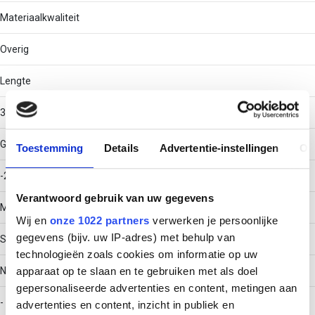
Materiaalkwaliteit
Overig
Lengte
3000
Gebruikstemperatuur
Toestemming
Details
Advertentie-instellingen
Ov
-20 - 120
Verantwoord gebruik van uw gegevens
Materiaal
Wij en
onze 1022 partners
verwerken je persoonlijke
gegevens (bijv. uw IP-adres) met behulp van
Staal
technologieën zoals cookies om informatie op uw
apparaat op te slaan en te gebruiken met als doel
Nuttige doorsnede
gepersonaliseerde advertenties en content, metingen aan
-
advertenties en content, inzicht in publiek en