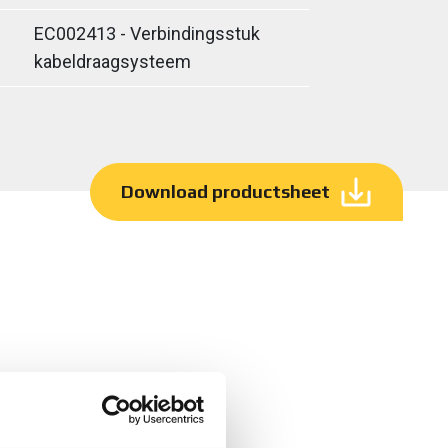
EC002413 - Verbindingsstuk
kabeldraagsysteem
Download productsheet