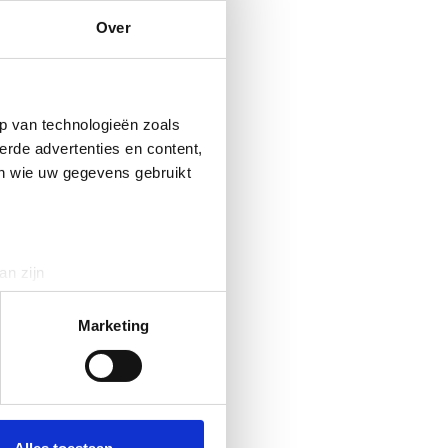
Over
p van technologieën zoals
erde advertenties en content,
en wie uw gegevens gebruikt
an zijn
rinting)
t
detailgedeelte
in. U kunt uw
Marketing
 media te bieden en om ons
ze partners voor social
nformatie die u aan ze heeft