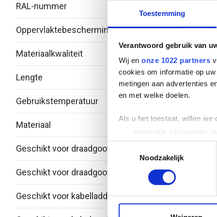
RAL-nummer
-
Toestemming
Oppervlaktebescherming
Therm
Verantwoord gebruik van u
Materiaalkwaliteit
Over
Wij en
onze 1022 partners
v
cookies om informatie op uw 
Lengte
170
metingen aan advertenties en
en met welke doelen.
Gebruikstemperatuur
-20 -
Als u het toestaat, willen we
Materiaal
Staal
Informatie verzamelen ov
Uw apparaat identificere
Toestemmingsselectie
Geschikt voor draadgoot
Nee
Lees meer over hoe uw perso
Noodzakelijk
toestemming op elk moment wi
Geschikt voor draadgootdraad
- - -
We gebruiken cookies om cont
Geschikt voor kabelladder
Ja
websiteverkeer te analyseren
media, adverteren en analys