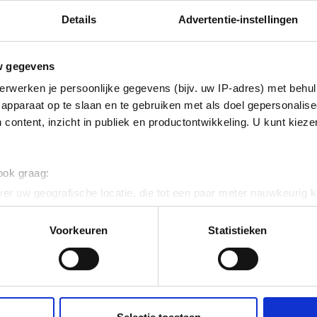
Details
Advertentie-instellingen
isch verzinkt (Hot-dip)
w gegevens
ig
erwerken je persoonlijke gegevens (bijv. uw IP-adres) met behul
apparaat op te slaan en te gebruiken met als doel gepersonalise
 content, inzicht in publiek en productontwikkeling. U kunt kiez
 120
 ook graag:
er uw geografische locatie, die tot een paar meter nauwkeurig k
n door het actief te scannen op specifieke eigenschappen (fingerp
onlijke gegevens worden verwerkt en stel uw voorkeuren in he
Voorkeuren
Statistieken
jzigen of intrekken in de Cookieverklaring.
ent en advertenties te personaliseren, om functies voor social
. Ook delen we informatie over uw gebruik van onze site met on
e. Deze partners kunnen deze gegevens combineren met andere i