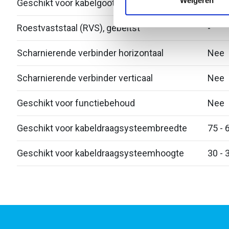
Weigeren
Geschikt voor kabelgoot
Nee
verstrekt of die ze hebben v
Roestvaststaal (RVS), gebeitst
-
Scharnierende verbinder horizontaal
Nee
Scharnierende verbinder verticaal
Nee
Geschikt voor functiebehoud
Nee
Geschikt voor kabeldraagsysteembreedte
75 - 
Geschikt voor kabeldraagsysteemhoogte
30 - 