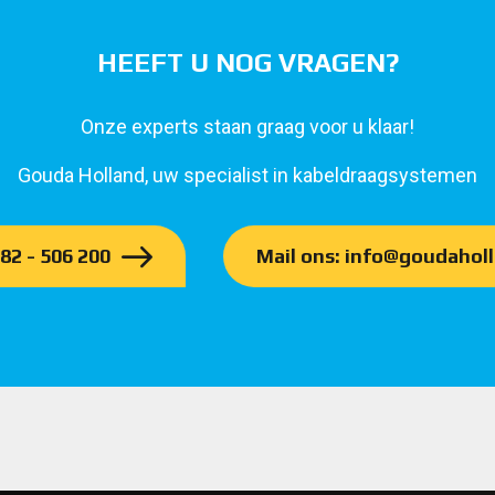
HEEFT U NOG VRAGEN?
Onze experts staan graag voor u klaar!
Gouda Holland, uw specialist in kabeldraagsystemen
182 - 506 200
Mail ons: info@goudaholl