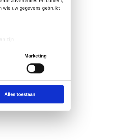
erde advertenties en content,
en wie uw gegevens gebruikt
an zijn
rinting)
t
detailgedeelte
in. U kunt uw
Marketing
 media te bieden en om ons
ze partners voor social
nformatie die u aan ze heeft
Alles toestaan