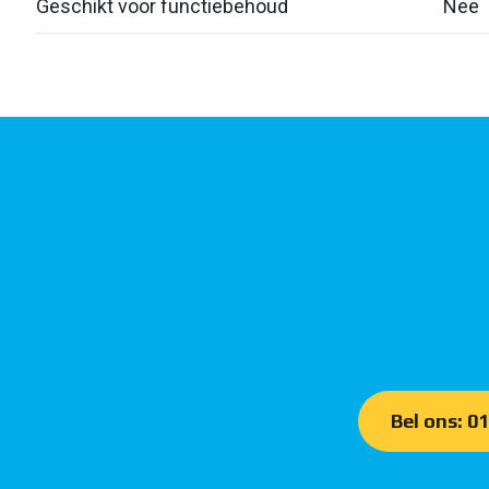
Geschikt voor functiebehoud
Nee
Bel ons: 0