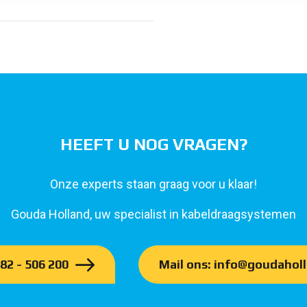
HEEFT U NOG VRAGEN?
Onze experts staan graag voor u klaar!
Gouda Holland, uw specialist in kabeldraagsystemen
182 - 506 200
Mail ons: info@goudaholl