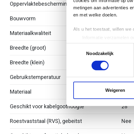
cookies om informatie op uw 
Oppervlaktebescherming
Over
metingen aan advertenties en
en met welke doelen.
Bouwvorm
Redu
Als u het toestaat, willen we
Materiaalkwaliteit
Over
Informatie verzamelen ov
Uw apparaat identificere
Toestemmingsselectie
Breedte (groot)
100
Lees meer over hoe uw perso
Noodzakelijk
toestemming op elk moment wi
Breedte (klein)
75
We gebruiken cookies om cont
Gebruikstemperatuur
-20 -
websiteverkeer te analyseren
media, adverteren en analys
Weigeren
Materiaal
Roest
verstrekt of die ze hebben v
Geschikt voor kabelgoothoogte
28
Roestvaststaal (RVS), gebeitst
Nee