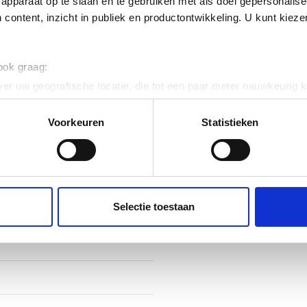
apparaat op te slaan en te gebruiken met als doel gepersonalise
ig
 content, inzicht in publiek en productontwikkeling. U kunt kiez
cering symmetrisch
 ook graag:
ig
er uw geografische locatie, die tot een paar meter nauwkeurig k
n door het actief te scannen op specifieke eigenschappen (fingerp
onlijke gegevens worden verwerkt en stel uw voorkeuren in he
Voorkeuren
Statistieken
jzigen of intrekken in de Cookieverklaring.
ent en advertenties te personaliseren, om functies voor social
 120
. Ook delen we informatie over uw gebruik van onze site met on
e. Deze partners kunnen deze gegevens combineren met andere i
Selectie toestaan
vaststaal (RVS)
erzameld op basis van uw gebruik van hun services.