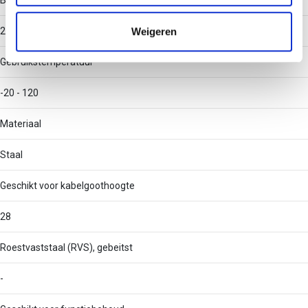
Breedte (klein)
informatie die u aan ze heeft verstrekt of die ze hebben
verzameld op basis van uw gebruik van hun services.
Weigeren
200
Gebruikstemperatuur
-20 - 120
Materiaal
Staal
Geschikt voor kabelgoothoogte
28
Roestvaststaal (RVS), gebeitst
-