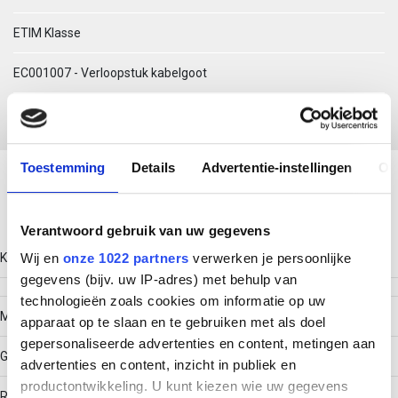
ETIM Klasse
EC001007 - Verloopstuk kabelgoot
Download productsheet
Toestemming
Details
Advertentie-instellingen
Ov
Technische gegevens
Verantwoord gebruik van uw gegevens
Kleur
Wij en
onze 1022 partners
verwerken je persoonlijke
gegevens (bijv. uw IP-adres) met behulp van
technologieën zoals cookies om informatie op uw
Model
apparaat op te slaan en te gebruiken met als doel
gepersonaliseerde advertenties en content, metingen aan
Geïntegreerde verbinder
advertenties en content, inzicht in publiek en
productontwikkeling. U kunt kiezen wie uw gegevens
RAL-nummer