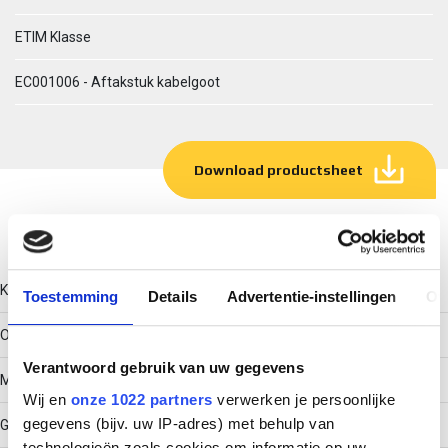
ETIM Klasse
EC001006 - Aftakstuk kabelgoot
Download productsheet
Technische gegevens
Kleur
Toestemming
Details
Advertentie-instellingen
Ov
Overig
Verantwoord gebruik van uw gegevens
Model
Wij en
onze 1022 partners
verwerken je persoonlijke
gegevens (bijv. uw IP-adres) met behulp van
Geïntegreerde verbinder
technologieën zoals cookies om informatie op uw