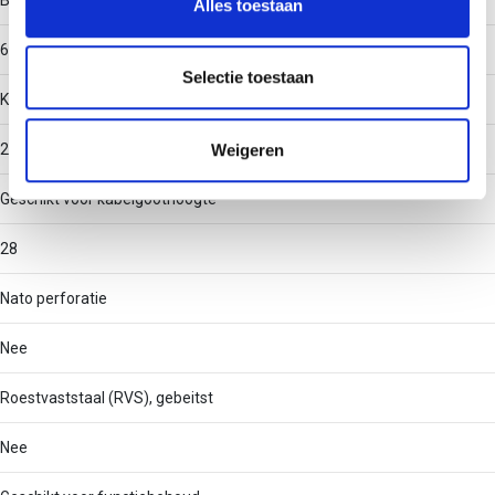
Binnenstraal
Alles toestaan
informatie over uw gebruik van onze site met onze
partners voor social media, adverteren en analyse. Deze
60
partners kunnen deze gegevens combineren met andere
Selectie toestaan
Kabelgoot-aftakbreedte
informatie die u aan ze heeft verstrekt of die ze hebben
verzameld op basis van uw gebruik van hun services.
Weigeren
250
Geschikt voor kabelgoothoogte
28
Nato perforatie
Nee
Roestvaststaal (RVS), gebeitst
Nee