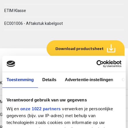
ETIM Klasse
EC001006 - Aftakstuk kabelgoot
Download productsheet
Technische gegevens
Toestemming
Details
Advertentie-instellingen
Ov
Kleur
Verantwoord gebruik van uw gegevens
Model
Wij en
onze 1022 partners
verwerken je persoonlijke
Geïntegreerde verbinder
gegevens (bijv. uw IP-adres) met behulp van
technologieën zoals cookies om informatie op uw
RAL-nummer