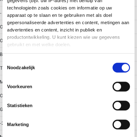
gegevens (bijv. uw IP-adres) met behulp van
technologieën zoals cookies om informatie op uw
-
apparaat op te slaan en te gebruiken met als doel
gepersonaliseerde advertenties en content, metingen aan
Oppervlaktebescherming
advertenties en content, inzicht in publiek en
productontwikkeling. U kunt kiezen wie uw gegevens
Overig
gebruikt en met welke doelen.
Bouwvorm
Als u het toestaat, willen we ook graag:
Toestemmingsselectie
Noodzakelijk
Informatie verzamelen over uw geografische locatie,
T-stuk horizontaal
die tot een paar meter nauwkeurig kan zijn
Materiaalkwaliteit
Uw apparaat identificeren door het actief te scannen
Voorkeuren
op specifieke eigenschappen (fingerprinting)
Overig
Lees meer over hoe uw persoonlijke gegevens worden
Statistieken
verwerkt en stel uw voorkeuren in het
detailgedeelte
in.
Gebruikstemperatuur
U kunt uw toestemming op elk moment wijzigen of
intrekken in de Cookieverklaring.
-20 - 120
Marketing
We gebruiken cookies om content en advertenties te