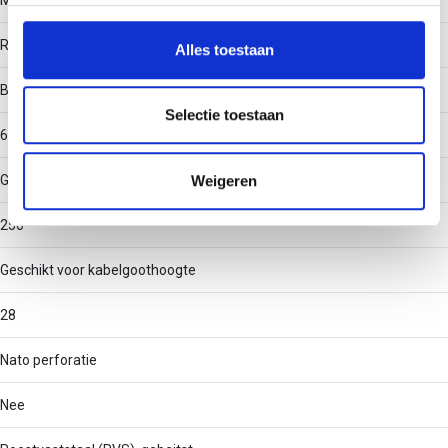
Materiaal
personaliseren, om functies voor social media te bieden
en om ons websiteverkeer te analyseren. Ook delen we
Roestvaststaal (RVS)
Alles toestaan
informatie over uw gebruik van onze site met onze
partners voor social media, adverteren en analyse. Deze
Binnenstraal
partners kunnen deze gegevens combineren met andere
Selectie toestaan
60
informatie die u aan ze heeft verstrekt of die ze hebben
verzameld op basis van uw gebruik van hun services.
Weigeren
Geschikt voor kabelgootbreedte
250
Geschikt voor kabelgoothoogte
28
Nato perforatie
Nee