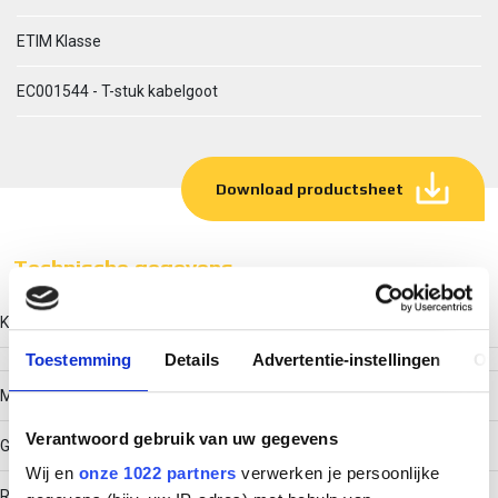
ETIM Klasse
EC001544 - T-stuk kabelgoot
Download productsheet
Technische gegevens
Kleur
Toestemming
Details
Advertentie-instellingen
Ov
Model
Verantwoord gebruik van uw gegevens
Geïntegreerde verbinder
Wij en
onze 1022 partners
verwerken je persoonlijke
RAL-nummer