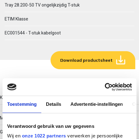
Tray 28.200-50 TV ongelijkzijdig T-stuk
ETIM Klasse
EC001544 - T-stuk kabelgoot
Download productsheet
Technische gegevens
Kleur
Toestemming
Details
Advertentie-instellingen
Ov
Model
Verantwoord gebruik van uw gegevens
Geïntegreerde verbinder
Wij en
onze 1022 partners
verwerken je persoonlijke