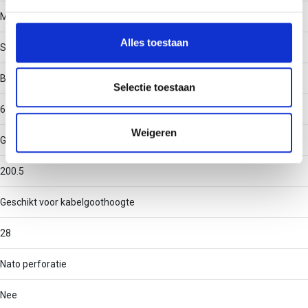
We gebruiken cookies om content en advertenties te
Materiaal
personaliseren, om functies voor social media te bieden
en om ons websiteverkeer te analyseren. Ook delen we
Alles toestaan
Staal
informatie over uw gebruik van onze site met onze
partners voor social media, adverteren en analyse. Deze
Binnenstraal
partners kunnen deze gegevens combineren met andere
Selectie toestaan
informatie die u aan ze heeft verstrekt of die ze hebben
60
verzameld op basis van uw gebruik van hun services.
Weigeren
Geschikt voor kabelgootbreedte
200.5
Geschikt voor kabelgoothoogte
28
Nato perforatie
Nee