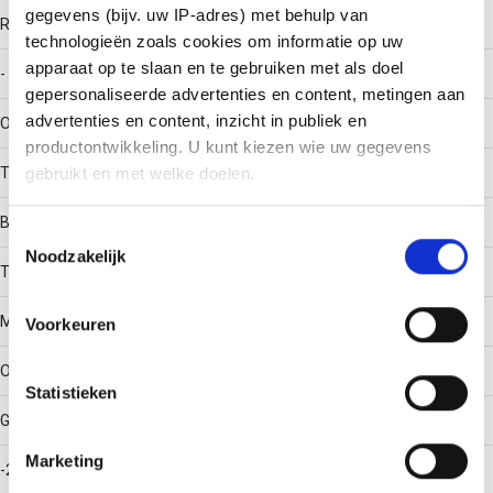
gegevens (bijv. uw IP-adres) met behulp van
RAL-nummer
technologieën zoals cookies om informatie op uw
apparaat op te slaan en te gebruiken met als doel
-
gepersonaliseerde advertenties en content, metingen aan
advertenties en content, inzicht in publiek en
Oppervlaktebescherming
productontwikkeling. U kunt kiezen wie uw gegevens
Thermisch verzinkt (Hot-dip)
gebruikt en met welke doelen.
Bouwvorm
Als u het toestaat, willen we ook graag:
Toestemmingsselectie
Noodzakelijk
Informatie verzamelen over uw geografische locatie,
T-stuk horizontaal
die tot een paar meter nauwkeurig kan zijn
Uw apparaat identificeren door het actief te scannen
Materiaalkwaliteit
Voorkeuren
op specifieke eigenschappen (fingerprinting)
Lees meer over hoe uw persoonlijke gegevens worden
Overig
Statistieken
verwerkt en stel uw voorkeuren in het
detailgedeelte
in.
U kunt uw toestemming op elk moment wijzigen of
Gebruikstemperatuur
intrekken in de Cookieverklaring.
Marketing
-20 - 120