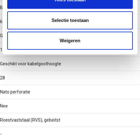
informatie over uw gebruik van onze site met onze
Binnenstraal
partners voor social media, adverteren en analyse. Deze
partners kunnen deze gegevens combineren met andere
Selectie toestaan
60
informatie die u aan ze heeft verstrekt of die ze hebben
verzameld op basis van uw gebruik van hun services.
Geschikt voor kabelgootbreedte
Weigeren
100
Geschikt voor kabelgoothoogte
28
Nato perforatie
Nee
Roestvaststaal (RVS), gebeitst
-