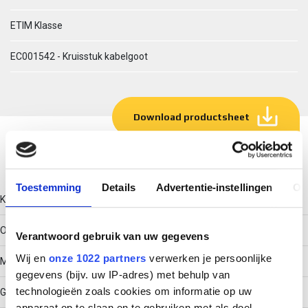
ETIM Klasse
EC001542 - Kruisstuk kabelgoot
Download productsheet
Technische gegevens
Toestemming
Details
Advertentie-instellingen
Ov
Kleur
Overig
Verantwoord gebruik van uw gegevens
Wij en
onze 1022 partners
verwerken je persoonlijke
Model
gegevens (bijv. uw IP-adres) met behulp van
technologieën zoals cookies om informatie op uw
Geïntegreerde verbinder
apparaat op te slaan en te gebruiken met als doel