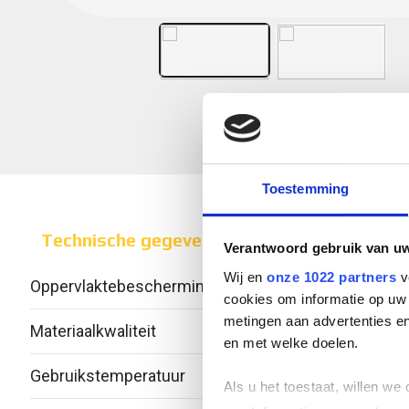
Toestemming
Technische gegevens
Verantwoord gebruik van u
Wij en
onze 1022 partners
v
Oppervlaktebescherming
Over
cookies om informatie op uw 
metingen aan advertenties en
Materiaalkwaliteit
Over
en met welke doelen.
Gebruikstemperatuur
-20 -
Als u het toestaat, willen we