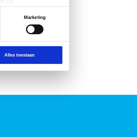
an zijn
rinting)
t
detailgedeelte
in. U kunt uw
Marketing
 media te bieden en om ons
ze partners voor social
nformatie die u aan ze heeft
Alles toestaan