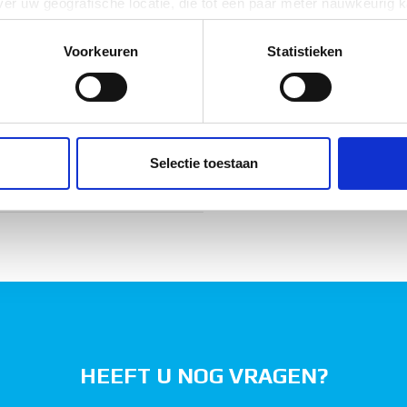
er uw geografische locatie, die tot een paar meter nauwkeurig k
vaststaal (RVS)
n door het actief te scannen op specifieke eigenschappen (fingerp
onlijke gegevens worden verwerkt en stel uw voorkeuren in he
Voorkeuren
Statistieken
jzigen of intrekken in de Cookieverklaring.
ent en advertenties te personaliseren, om functies voor social
. Ook delen we informatie over uw gebruik van onze site met on
e. Deze partners kunnen deze gegevens combineren met andere i
Selectie toestaan
erzameld op basis van uw gebruik van hun services.
HEEFT U NOG VRAGEN?