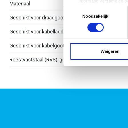
Informatie verzamelen ov
Materiaal
Roest
Uw apparaat identificere
Toestemmingsselectie
Lees meer over hoe uw perso
Noodzakelijk
Geschikt voor draadgoot
Nee
toestemming op elk moment wi
Geschikt voor kabelladder
Nee
We gebruiken cookies om cont
websiteverkeer te analyseren
Geschikt voor kabelgoot
Ja
media, adverteren en analys
Weigeren
verstrekt of die ze hebben v
Roestvaststaal (RVS), gebeitst
Nee