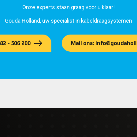
Onze experts staan graag voor u klaar!
Gouda Holland, uw specialist in kabeldraagsystemen
182 - 506 200
Mail ons: info@goudaholl