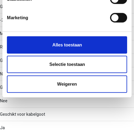
U kunt uw toestemming op elk moment wijzigen of
Gebruikstemperatuur
intrekken in de Cookieverklaring.
Marketing
-20 - 120
We gebruiken cookies om content en advertenties te
Materiaal
personaliseren, om functies voor social media te bieden
en om ons websiteverkeer te analyseren. Ook delen we
Alles toestaan
Roestvaststaal (RVS)
informatie over uw gebruik van onze site met onze
partners voor social media, adverteren en analyse. Deze
Geschikt voor draadgoot
partners kunnen deze gegevens combineren met andere
Selectie toestaan
informatie die u aan ze heeft verstrekt of die ze hebben
Nee
verzameld op basis van uw gebruik van hun services.
Weigeren
Geschikt voor kabelladder
Nee
Geschikt voor kabelgoot
Ja