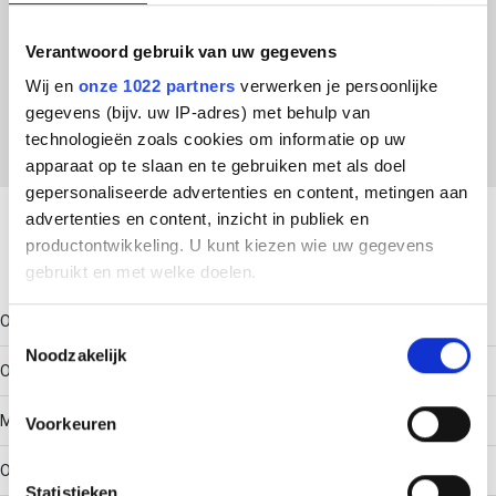
ETIM Klasse
Verantwoord gebruik van uw gegevens
Wij en
onze 1022 partners
verwerken je persoonlijke
EC001002 - Dekselklem voor kabeldraagsysteem
gegevens (bijv. uw IP-adres) met behulp van
technologieën zoals cookies om informatie op uw
apparaat op te slaan en te gebruiken met als doel
Download productsheet
gepersonaliseerde advertenties en content, metingen aan
advertenties en content, inzicht in publiek en
productontwikkeling. U kunt kiezen wie uw gegevens
Technische gegevens
gebruikt en met welke doelen.
Oppervlaktebescherming
Als u het toestaat, willen we ook graag:
Toestemmingsselectie
Noodzakelijk
Informatie verzamelen over uw geografische locatie,
Overig
die tot een paar meter nauwkeurig kan zijn
Uw apparaat identificeren door het actief te scannen
Materiaalkwaliteit
Voorkeuren
op specifieke eigenschappen (fingerprinting)
Lees meer over hoe uw persoonlijke gegevens worden
Overig
Statistieken
verwerkt en stel uw voorkeuren in het
detailgedeelte
in.