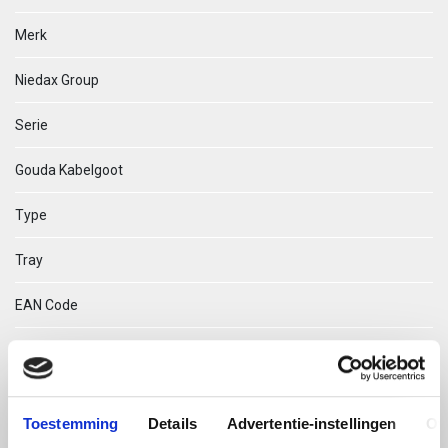
Merk
Niedax Group
Serie
Gouda Kabelgoot
Type
Tray
EAN Code
08719972017405
Technische omschrijving
Toestemming
Details
Advertentie-instellingen
Ov
Tray 28.100 RVS304 Bandsluiter