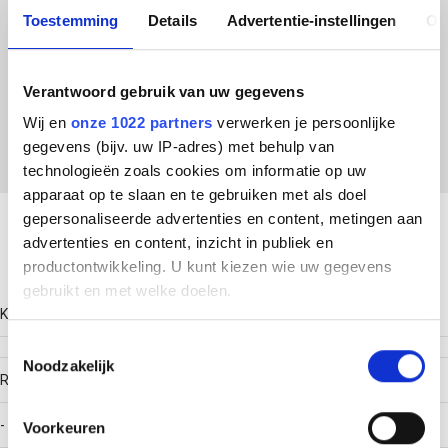
Tray 53.50 RVS304 Eind/Verloopplaat
Toestemming
Details
Advertentie-instellingen
Ov
ETIM Klasse
Verantwoord gebruik van uw gegevens
EC001574 - Eindschot kabelgoot
Wij en
onze 1022 partners
verwerken je persoonlijke
gegevens (bijv. uw IP-adres) met behulp van
technologieën zoals cookies om informatie op uw
Download productsheet
apparaat op te slaan en te gebruiken met als doel
gepersonaliseerde advertenties en content, metingen aan
advertenties en content, inzicht in publiek en
Technische gegevens
productontwikkeling. U kunt kiezen wie uw gegevens
gebruikt en met welke doelen.
Kleur
Als u het toestaat, willen we ook graag:
Toestemmingsselectie
Noodzakelijk
Informatie verzamelen over uw geografische locatie,
RAL-nummer
die tot een paar meter nauwkeurig kan zijn
Uw apparaat identificeren door het actief te scannen
-
Voorkeuren
op specifieke eigenschappen (fingerprinting)