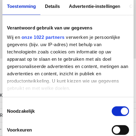
Tray 53.300 RVS316 Eind/Verloopplaat
Toestemming
Details
Advertentie-instellingen
Ov
ETIM Klasse
Verantwoord gebruik van uw gegevens
EC001574 - Eindschot kabelgoot
Wij en
onze 1022 partners
verwerken je persoonlijke
gegevens (bijv. uw IP-adres) met behulp van
technologieën zoals cookies om informatie op uw
Download productsheet
apparaat op te slaan en te gebruiken met als doel
gepersonaliseerde advertenties en content, metingen aan
advertenties en content, inzicht in publiek en
Technische gegevens
productontwikkeling. U kunt kiezen wie uw gegevens
gebruikt en met welke doelen.
Kleur
Als u het toestaat, willen we ook graag:
Toestemmingsselectie
Noodzakelijk
Informatie verzamelen over uw geografische locatie,
RAL-nummer
die tot een paar meter nauwkeurig kan zijn
Uw apparaat identificeren door het actief te scannen
-
Voorkeuren
op specifieke eigenschappen (fingerprinting)