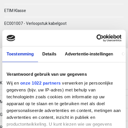
ETIM Klasse
EC001007 - Verloopstuk kabelgoot
Download productsheet
Toestemming
Details
Advertentie-instellingen
Ov
Technische gegevens
Verantwoord gebruik van uw gegevens
Kleur
Wij en
onze 1022 partners
verwerken je persoonlijke
gegevens (bijv. uw IP-adres) met behulp van
technologieën zoals cookies om informatie op uw
Model
apparaat op te slaan en te gebruiken met als doel
gepersonaliseerde advertenties en content, metingen aan
Geïntegreerde verbinder
advertenties en content, inzicht in publiek en
productontwikkeling. U kunt kiezen wie uw gegevens
RAL-nummer