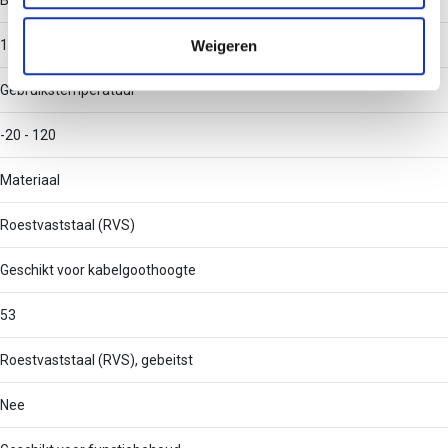
Breedte (klein)
informatie die u aan ze heeft verstrekt of die ze hebben
verzameld op basis van uw gebruik van hun services.
Weigeren
100
Gebruikstemperatuur
-20 - 120
Materiaal
Roestvaststaal (RVS)
Geschikt voor kabelgoothoogte
53
Roestvaststaal (RVS), gebeitst
Nee