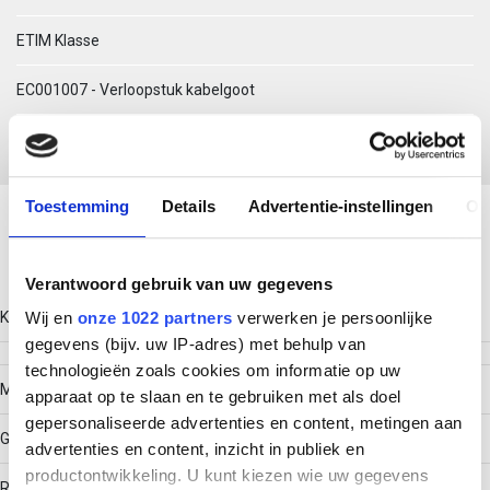
ETIM Klasse
EC001007 - Verloopstuk kabelgoot
Download productsheet
Toestemming
Details
Advertentie-instellingen
Ov
Technische gegevens
Verantwoord gebruik van uw gegevens
Kleur
Wij en
onze 1022 partners
verwerken je persoonlijke
gegevens (bijv. uw IP-adres) met behulp van
technologieën zoals cookies om informatie op uw
Model
apparaat op te slaan en te gebruiken met als doel
gepersonaliseerde advertenties en content, metingen aan
Geïntegreerde verbinder
advertenties en content, inzicht in publiek en
productontwikkeling. U kunt kiezen wie uw gegevens
RAL-nummer