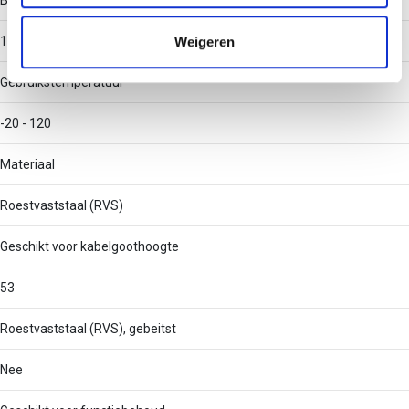
Breedte (klein)
informatie die u aan ze heeft verstrekt of die ze hebben
verzameld op basis van uw gebruik van hun services.
Weigeren
150
Gebruikstemperatuur
-20 - 120
Materiaal
Roestvaststaal (RVS)
Geschikt voor kabelgoothoogte
53
Roestvaststaal (RVS), gebeitst
Nee