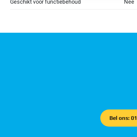
Geschikt voor functiebehoud
Nee
Bel ons: 0