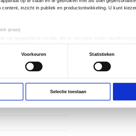
apparaat op te slaan en te gebruiken met als doel gepersonalise
ig
 content, inzicht in publiek en productontwikkeling. U kunt kiez
cering symmetrisch
 ook graag:
ig
er uw geografische locatie, die tot een paar meter nauwkeurig k
n door het actief te scannen op specifieke eigenschappen (fingerp
onlijke gegevens worden verwerkt en stel uw voorkeuren in he
Voorkeuren
Statistieken
jzigen of intrekken in de Cookieverklaring.
ent en advertenties te personaliseren, om functies voor social
 120
. Ook delen we informatie over uw gebruik van onze site met on
e. Deze partners kunnen deze gegevens combineren met andere i
Selectie toestaan
vaststaal (RVS)
erzameld op basis van uw gebruik van hun services.