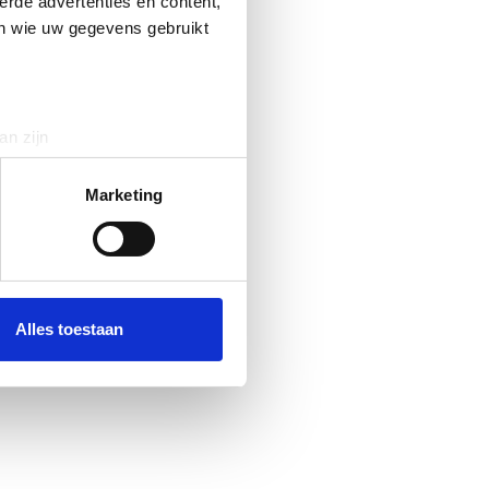
erde advertenties en content,
en wie uw gegevens gebruikt
an zijn
rinting)
t
detailgedeelte
in. U kunt uw
Marketing
 media te bieden en om ons
ze partners voor social
nformatie die u aan ze heeft
Alles toestaan