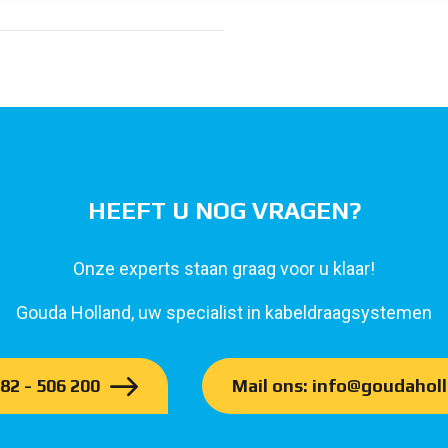
HEEFT U NOG VRAGEN?
Onze experts staan graag voor u klaar!
Gouda Holland, uw specialist in kabeldraagsystemen
182 - 506 200
Mail ons: info@goudaholl