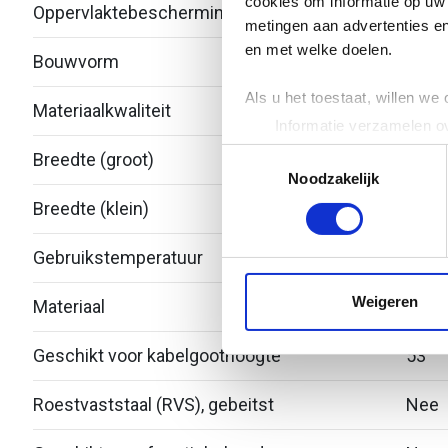
cookies om informatie op uw 
Oppervlaktebescherming
Over
metingen aan advertenties en
en met welke doelen.
Bouwvorm
Redu
Als u het toestaat, willen we
Materiaalkwaliteit
Over
Informatie verzamelen ov
Uw apparaat identificere
Toestemmingsselectie
Breedte (groot)
300
Lees meer over hoe uw perso
Noodzakelijk
toestemming op elk moment wi
Breedte (klein)
150
We gebruiken cookies om cont
Gebruikstemperatuur
-20 -
websiteverkeer te analyseren
media, adverteren en analys
Weigeren
Materiaal
Roest
verstrekt of die ze hebben v
Geschikt voor kabelgoothoogte
53
Roestvaststaal (RVS), gebeitst
Nee