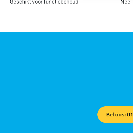
Geschikt voor functiebehoud
Nee
Bel ons: 0