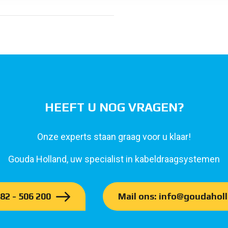
HEEFT U NOG VRAGEN?
Onze experts staan graag voor u klaar!
Gouda Holland, uw specialist in kabeldraagsystemen
182 - 506 200
Mail ons: info@goudaholl