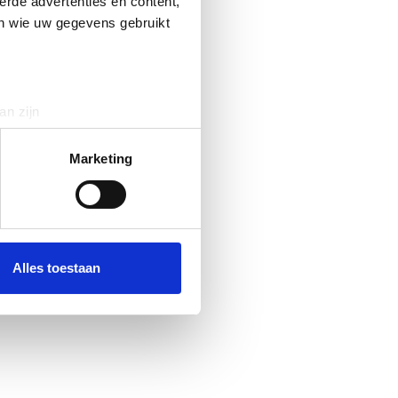
erde advertenties en content,
en wie uw gegevens gebruikt
an zijn
rinting)
t
detailgedeelte
in. U kunt uw
Marketing
 media te bieden en om ons
ze partners voor social
nformatie die u aan ze heeft
Alles toestaan