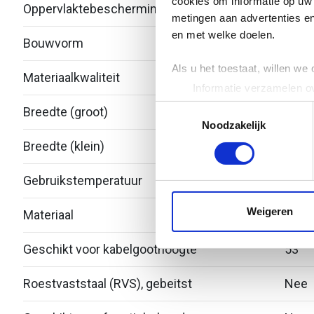
cookies om informatie op uw 
Oppervlaktebescherming
Over
metingen aan advertenties en
en met welke doelen.
Bouwvorm
Redu
Als u het toestaat, willen we
Materiaalkwaliteit
Over
Informatie verzamelen ov
Uw apparaat identificere
Toestemmingsselectie
Breedte (groot)
250
Lees meer over hoe uw perso
Noodzakelijk
toestemming op elk moment wi
Breedte (klein)
200
We gebruiken cookies om cont
Gebruikstemperatuur
-20 -
websiteverkeer te analyseren
media, adverteren en analys
Weigeren
Materiaal
Roest
verstrekt of die ze hebben v
Geschikt voor kabelgoothoogte
53
Roestvaststaal (RVS), gebeitst
Nee