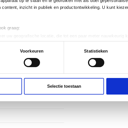
apparaat op te slaan en te gebruiken met als doel gepersonalise
ig
 content, inzicht in publiek en productontwikkeling. U kunt kiez
cering symmetrisch
 ook graag:
ig
er uw geografische locatie, die tot een paar meter nauwkeurig k
n door het actief te scannen op specifieke eigenschappen (fingerp
onlijke gegevens worden verwerkt en stel uw voorkeuren in he
Voorkeuren
Statistieken
jzigen of intrekken in de Cookieverklaring.
ent en advertenties te personaliseren, om functies voor social
 120
. Ook delen we informatie over uw gebruik van onze site met on
e. Deze partners kunnen deze gegevens combineren met andere i
Selectie toestaan
vaststaal (RVS)
erzameld op basis van uw gebruik van hun services.