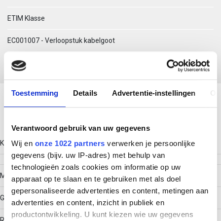
ETIM Klasse
EC001007 - Verloopstuk kabelgoot
Download productsheet
Toestemming
Details
Advertentie-instellingen
Ov
Technische gegevens
Verantwoord gebruik van uw gegevens
Kleur
Wij en
onze 1022 partners
verwerken je persoonlijke
gegevens (bijv. uw IP-adres) met behulp van
technologieën zoals cookies om informatie op uw
Model
apparaat op te slaan en te gebruiken met als doel
gepersonaliseerde advertenties en content, metingen aan
Geïntegreerde verbinder
advertenties en content, inzicht in publiek en
productontwikkeling. U kunt kiezen wie uw gegevens
RAL-nummer