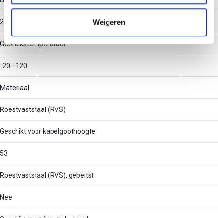
Breedte (klein)
informatie die u aan ze heeft verstrekt of die ze hebben
verzameld op basis van uw gebruik van hun services.
Weigeren
200
Gebruikstemperatuur
-20 - 120
Materiaal
Roestvaststaal (RVS)
Geschikt voor kabelgoothoogte
53
Roestvaststaal (RVS), gebeitst
Nee