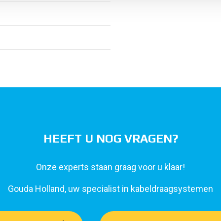
HEEFT U NOG VRAGEN?
Onze experts staan graag voor u klaar!
Gouda Holland, uw specialist in kabeldraagsystemen