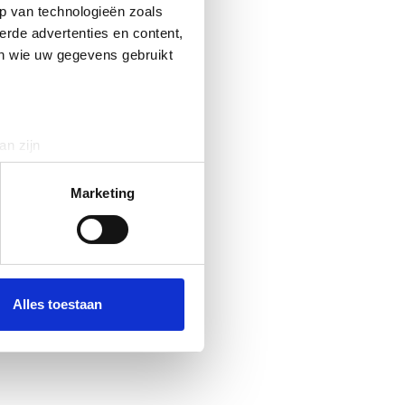
p van technologieën zoals
erde advertenties en content,
en wie uw gegevens gebruikt
an zijn
rinting)
t
detailgedeelte
in. U kunt uw
Marketing
 media te bieden en om ons
ze partners voor social
nformatie die u aan ze heeft
Alles toestaan