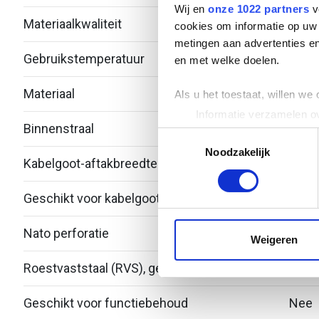
Wij en
onze 1022 partners
v
Materiaalkwaliteit
Over
cookies om informatie op uw 
metingen aan advertenties en
Gebruikstemperatuur
-20 -
en met welke doelen.
Materiaal
Roest
Als u het toestaat, willen we
Informatie verzamelen ov
Binnenstraal
60
Uw apparaat identificere
Toestemmingsselectie
Lees meer over hoe uw perso
Noodzakelijk
Kabelgoot-aftakbreedte
100
toestemming op elk moment wi
Geschikt voor kabelgoothoogte
53
We gebruiken cookies om cont
websiteverkeer te analyseren
Nato perforatie
Nee
media, adverteren en analys
Weigeren
verstrekt of die ze hebben v
Roestvaststaal (RVS), gebeitst
Nee
Geschikt voor functiebehoud
Nee