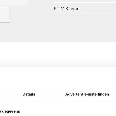
ETIM Klasse
egreerde verbinder
Details
Advertentie-instellingen
w gegevens
ig