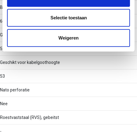
informatie over uw gebruik van onze site met onze
Binnenstraal
partners voor social media, adverteren en analyse. Deze
partners kunnen deze gegevens combineren met andere
Selectie toestaan
60
informatie die u aan ze heeft verstrekt of die ze hebben
verzameld op basis van uw gebruik van hun services.
Geschikt voor kabelgootbreedte
Weigeren
50
Geschikt voor kabelgoothoogte
53
Nato perforatie
Nee
Roestvaststaal (RVS), gebeitst
-