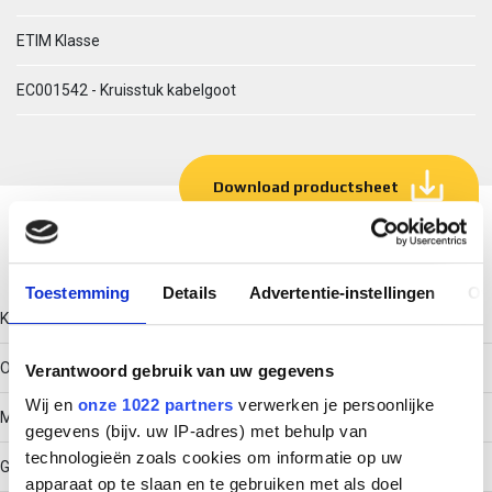
ETIM Klasse
EC001542 - Kruisstuk kabelgoot
Download productsheet
Technische gegevens
Toestemming
Details
Advertentie-instellingen
Ov
Kleur
Overig
Verantwoord gebruik van uw gegevens
Wij en
onze 1022 partners
verwerken je persoonlijke
Model
gegevens (bijv. uw IP-adres) met behulp van
technologieën zoals cookies om informatie op uw
Geïntegreerde verbinder
apparaat op te slaan en te gebruiken met als doel