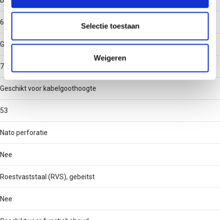
Binnenstraal
informatie over uw gebruik van onze site met onze
partners voor social media, adverteren en analyse. Deze
60
partners kunnen deze gegevens combineren met andere
Selectie toestaan
informatie die u aan ze heeft verstrekt of die ze hebben
Geschikt voor kabelgootbreedte
verzameld op basis van uw gebruik van hun services.
Weigeren
75
Geschikt voor kabelgoothoogte
53
Nato perforatie
Nee
Roestvaststaal (RVS), gebeitst
Nee