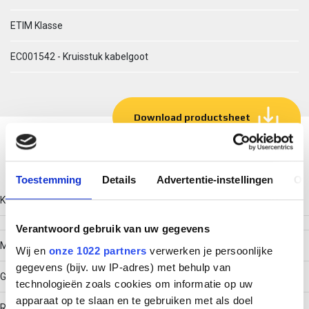
ETIM Klasse
EC001542 - Kruisstuk kabelgoot
Download productsheet
Technische gegevens
Toestemming
Details
Advertentie-instellingen
Ov
Kleur
Verantwoord gebruik van uw gegevens
Model
Wij en
onze 1022 partners
verwerken je persoonlijke
gegevens (bijv. uw IP-adres) met behulp van
Geïntegreerde verbinder
technologieën zoals cookies om informatie op uw
apparaat op te slaan en te gebruiken met als doel
RAL-nummer