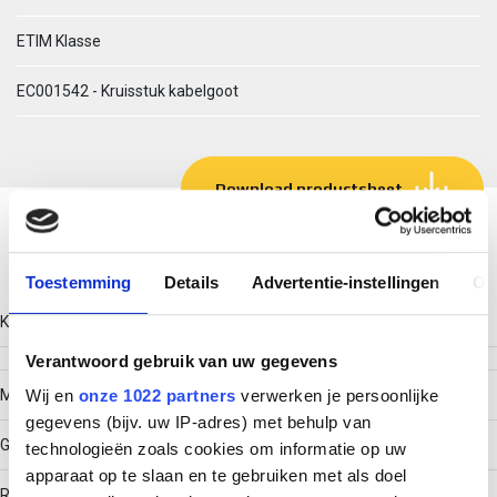
ETIM Klasse
EC001542 - Kruisstuk kabelgoot
Download productsheet
Technische gegevens
Toestemming
Details
Advertentie-instellingen
Ov
Kleur
Verantwoord gebruik van uw gegevens
Model
Wij en
onze 1022 partners
verwerken je persoonlijke
gegevens (bijv. uw IP-adres) met behulp van
Geïntegreerde verbinder
technologieën zoals cookies om informatie op uw
apparaat op te slaan en te gebruiken met als doel
RAL-nummer