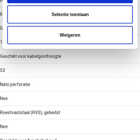
Binnenstraal
partners voor social media, adverteren en analyse. Deze
partners kunnen deze gegevens combineren met andere
60
Selectie toestaan
informatie die u aan ze heeft verstrekt of die ze hebben
Geschikt voor kabelgootbreedte
verzameld op basis van uw gebruik van hun services.
Weigeren
100
Geschikt voor kabelgoothoogte
53
Nato perforatie
Nee
Roestvaststaal (RVS), gebeitst
Nee