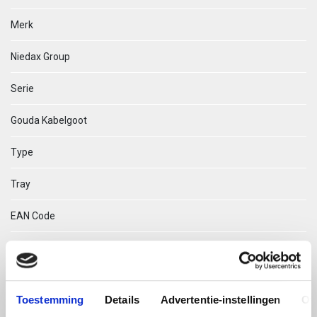
Merk
Niedax Group
Serie
Gouda Kabelgoot
Type
Tray
EAN Code
08719972026971
Technische omschrijving
Toestemming
Details
Advertentie-instellingen
Ov
Tray 53.50 RVS304 Bandsluiter