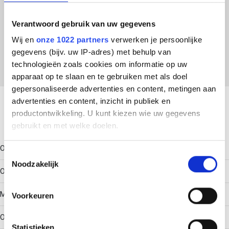
ETIM Klasse
Verantwoord gebruik van uw gegevens
Wij en
onze 1022 partners
verwerken je persoonlijke
EC001002 - Dekselklem voor kabeldraagsysteem
gegevens (bijv. uw IP-adres) met behulp van
technologieën zoals cookies om informatie op uw
apparaat op te slaan en te gebruiken met als doel
Download productsheet
gepersonaliseerde advertenties en content, metingen aan
advertenties en content, inzicht in publiek en
productontwikkeling. U kunt kiezen wie uw gegevens
Technische gegevens
gebruikt en met welke doelen.
Oppervlaktebescherming
Als u het toestaat, willen we ook graag:
Toestemmingsselectie
Noodzakelijk
Informatie verzamelen over uw geografische locatie,
Overig
die tot een paar meter nauwkeurig kan zijn
Uw apparaat identificeren door het actief te scannen
Materiaalkwaliteit
Voorkeuren
op specifieke eigenschappen (fingerprinting)
Lees meer over hoe uw persoonlijke gegevens worden
Overig
Statistieken
verwerkt en stel uw voorkeuren in het
detailgedeelte
in.