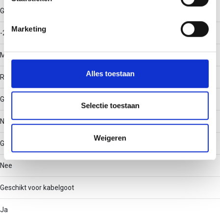
U kunt uw toestemming op elk moment wijzigen of
Gebruikstemperatuur
intrekken in de Cookieverklaring.
Marketing
-20 - 120
We gebruiken cookies om content en advertenties te
Materiaal
personaliseren, om functies voor social media te bieden
en om ons websiteverkeer te analyseren. Ook delen we
Alles toestaan
Roestvaststaal (RVS)
informatie over uw gebruik van onze site met onze
partners voor social media, adverteren en analyse. Deze
Geschikt voor draadgoot
partners kunnen deze gegevens combineren met andere
Selectie toestaan
informatie die u aan ze heeft verstrekt of die ze hebben
Nee
verzameld op basis van uw gebruik van hun services.
Weigeren
Geschikt voor kabelladder
Nee
Geschikt voor kabelgoot
Ja