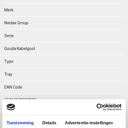
Merk
Niedax Group
Serie
Gouda Kabelgoot
Type
Tray
EAN Code
08719972027039
Technische omschrijving
Toestemming
Details
Advertentie-instellingen
Ov
Tray 53.150 RVS304 Bandsluiter