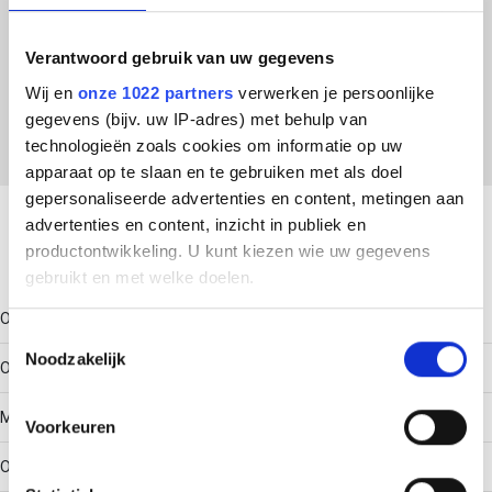
ETIM Klasse
Verantwoord gebruik van uw gegevens
EC001002 - Dekselklem voor kabeldraagsysteem
Wij en
onze 1022 partners
verwerken je persoonlijke
gegevens (bijv. uw IP-adres) met behulp van
technologieën zoals cookies om informatie op uw
apparaat op te slaan en te gebruiken met als doel
Download productsheet
gepersonaliseerde advertenties en content, metingen aan
advertenties en content, inzicht in publiek en
productontwikkeling. U kunt kiezen wie uw gegevens
Technische gegevens
gebruikt en met welke doelen.
Oppervlaktebescherming
Als u het toestaat, willen we ook graag:
Toestemmingsselectie
Noodzakelijk
Informatie verzamelen over uw geografische locatie,
Overig
die tot een paar meter nauwkeurig kan zijn
Uw apparaat identificeren door het actief te scannen
Materiaalkwaliteit
Voorkeuren
op specifieke eigenschappen (fingerprinting)
Overig
Lees meer over hoe uw persoonlijke gegevens worden