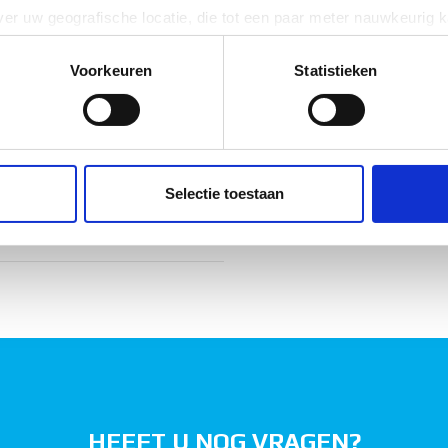
er uw geografische locatie, die tot een paar meter nauwkeurig k
vaststaal (RVS)
n door het actief te scannen op specifieke eigenschappen (fingerp
onlijke gegevens worden verwerkt en stel uw voorkeuren in he
Voorkeuren
Statistieken
jzigen of intrekken in de Cookieverklaring.
ent en advertenties te personaliseren, om functies voor social
. Ook delen we informatie over uw gebruik van onze site met on
e. Deze partners kunnen deze gegevens combineren met andere i
Selectie toestaan
erzameld op basis van uw gebruik van hun services.
HEEFT U NOG VRAGEN?