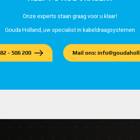
Onze experts staan graag voor u klaar!
Gouda Holland, uw specialist in kabeldraagsystemen
182 - 506 200
Mail ons: info@goudaholl