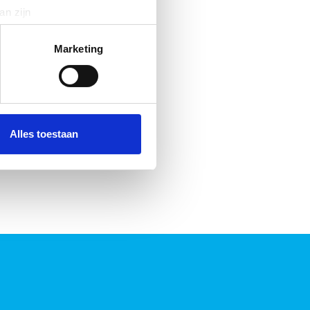
an zijn
rinting)
t
detailgedeelte
in. U kunt uw
Marketing
 media te bieden en om ons
ze partners voor social
nformatie die u aan ze heeft
Alles toestaan