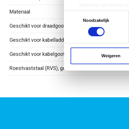
Informatie verzamelen ov
Materiaal
Roest
Uw apparaat identificere
Toestemmingsselectie
Lees meer over hoe uw perso
Noodzakelijk
Geschikt voor draadgoot
Nee
toestemming op elk moment wi
Geschikt voor kabelladder
Nee
We gebruiken cookies om cont
websiteverkeer te analyseren
Geschikt voor kabelgoot
Ja
media, adverteren en analys
Weigeren
verstrekt of die ze hebben v
Roestvaststaal (RVS), gebeitst
Nee