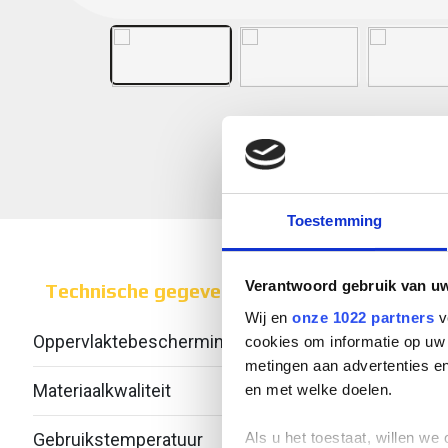
Toestemming
Verantwoord gebruik van u
Technische gegevens
Wij en
onze 1022 partners
v
Oppervlaktebescherming
cookies om informatie op uw 
metingen aan advertenties en
Materiaalkwaliteit
en met welke doelen.
Als u het toestaat, willen we
Gebruikstemperatuur
-20 -