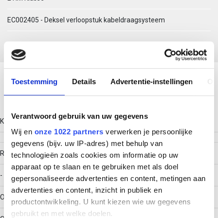
EC002405 - Deksel verloopstuk kabeldraagsysteem
Download productsheet
Toestemming
Details
Advertentie-instellingen
Ov
Technische gegevens
Verantwoord gebruik van uw gegevens
Kleur
Wij en
onze 1022 partners
verwerken je persoonlijke
gegevens (bijv. uw IP-adres) met behulp van
RAL-nummer
technologieën zoals cookies om informatie op uw
apparaat op te slaan en te gebruiken met als doel
-
gepersonaliseerde advertenties en content, metingen aan
advertenties en content, inzicht in publiek en
Oppervlaktebescherming
productontwikkeling. U kunt kiezen wie uw gegevens
gebruikt en met welke doelen.