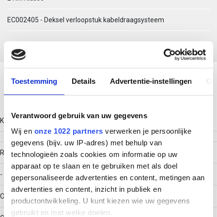
EC002405 - Deksel verloopstuk kabeldraagsysteem
Download productsheet
Toestemming
Details
Advertentie-instellingen
Ov
Technische gegevens
Verantwoord gebruik van uw gegevens
Kleur
Wij en
onze 1022 partners
verwerken je persoonlijke
gegevens (bijv. uw IP-adres) met behulp van
RAL-nummer
technologieën zoals cookies om informatie op uw
apparaat op te slaan en te gebruiken met als doel
-
gepersonaliseerde advertenties en content, metingen aan
advertenties en content, inzicht in publiek en
Oppervlaktebescherming
productontwikkeling. U kunt kiezen wie uw gegevens
gebruikt en met welke doelen.