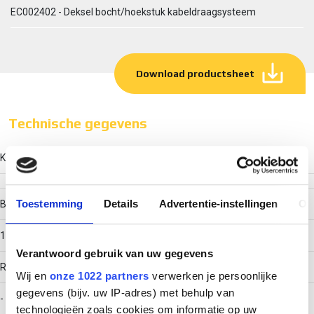
EC002402 - Deksel bocht/hoekstuk kabeldraagsysteem
Download productsheet
Technische gegevens
Kleur
Toestemming
Details
Advertentie-instellingen
Ov
Breedte
150
Verantwoord gebruik van uw gegevens
RAL-nummer
Wij en
onze 1022 partners
verwerken je persoonlijke
gegevens (bijv. uw IP-adres) met behulp van
-
technologieën zoals cookies om informatie op uw