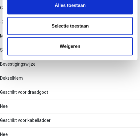
en om ons websiteverkeer te analyseren. Ook delen we
Alles toestaan
Gebruikstemperatuur
informatie over uw gebruik van onze site met onze
partners voor social media, adverteren en analyse. Deze
-20 - 120
partners kunnen deze gegevens combineren met andere
Selectie toestaan
informatie die u aan ze heeft verstrekt of die ze hebben
Materiaal
verzameld op basis van uw gebruik van hun services.
Weigeren
Staal
Bevestigingswijze
Dekselklem
Geschikt voor draadgoot
Nee
Geschikt voor kabelladder
Nee