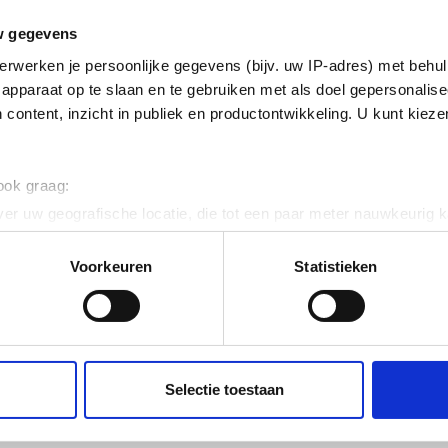
w gegevens
ig
erwerken je persoonlijke gegevens (bijv. uw IP-adres) met behul
apparaat op te slaan en te gebruiken met als doel gepersonalise
 content, inzicht in publiek en productontwikkeling. U kunt kiez
 ook graag:
304 (1.4301)
er uw geografische locatie, die tot een paar meter nauwkeurig k
n door het actief te scannen op specifieke eigenschappen (fingerp
onlijke gegevens worden verwerkt en stel uw voorkeuren in he
Voorkeuren
Statistieken
 120
jzigen of intrekken in de Cookieverklaring.
vaststaal (RVS)
ent en advertenties te personaliseren, om functies voor social
. Ook delen we informatie over uw gebruik van onze site met on
elklem
e. Deze partners kunnen deze gegevens combineren met andere i
Selectie toestaan
erzameld op basis van uw gebruik van hun services.