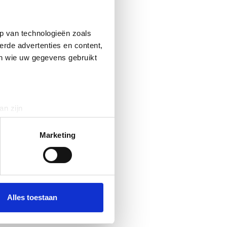
p van technologieën zoals
erde advertenties en content,
en wie uw gegevens gebruikt
an zijn
rinting)
t
detailgedeelte
in. U kunt uw
Marketing
 media te bieden en om ons
ze partners voor social
nformatie die u aan ze heeft
Alles toestaan