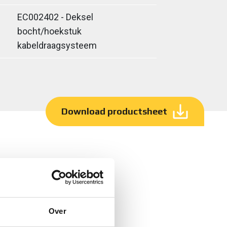
EC002402 - Deksel
bocht/hoekstuk
kabeldraagsysteem
Download productsheet
Over