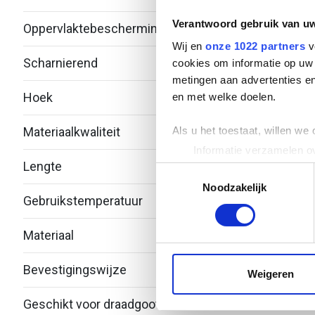
Verantwoord gebruik van u
Oppervlaktebescherming
Over
Wij en
onze 1022 partners
v
Scharnierend
Nee
cookies om informatie op uw 
metingen aan advertenties en
Hoek
45°
en met welke doelen.
Als u het toestaat, willen we
Materiaalkwaliteit
RVS 
Informatie verzamelen ov
Lengte
-
Uw apparaat identificere
Toestemmingsselectie
Lees meer over hoe uw perso
Noodzakelijk
Gebruikstemperatuur
-20 -
toestemming op elk moment wi
Materiaal
Roest
We gebruiken cookies om cont
websiteverkeer te analyseren
Bevestigingswijze
Deks
media, adverteren en analys
Weigeren
verstrekt of die ze hebben v
Geschikt voor draadgoot
Nee