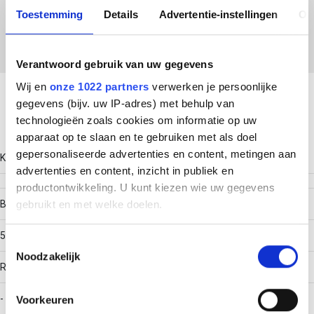
EC002401 - Deksel aftakstuk kabeldraagsysteem
Toestemming
Details
Advertentie-instellingen
Ov
Verantwoord gebruik van uw gegevens
Download productsheet
Wij en
onze 1022 partners
verwerken je persoonlijke
gegevens (bijv. uw IP-adres) met behulp van
technologieën zoals cookies om informatie op uw
Technische gegevens
apparaat op te slaan en te gebruiken met als doel
gepersonaliseerde advertenties en content, metingen aan
Kleur
advertenties en content, inzicht in publiek en
productontwikkeling. U kunt kiezen wie uw gegevens
gebruikt en met welke doelen.
Breedte
50
Als u het toestaat, willen we ook graag:
Toestemmingsselectie
Noodzakelijk
Informatie verzamelen over uw geografische locatie,
RAL-nummer
die tot een paar meter nauwkeurig kan zijn
Uw apparaat identificeren door het actief te scannen
-
Voorkeuren
op specifieke eigenschappen (fingerprinting)