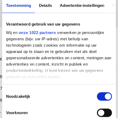
EC002401 - Deksel aftakstuk kabeldraagsysteem
Toestemming
Details
Advertentie-instellingen
Ov
Verantwoord gebruik van uw gegevens
Download productsheet
Wij en
onze 1022 partners
verwerken je persoonlijke
gegevens (bijv. uw IP-adres) met behulp van
technologieën zoals cookies om informatie op uw
Technische gegevens
apparaat op te slaan en te gebruiken met als doel
gepersonaliseerde advertenties en content, metingen aan
Kleur
advertenties en content, inzicht in publiek en
productontwikkeling. U kunt kiezen wie uw gegevens
gebruikt en met welke doelen.
Breedte
75
Als u het toestaat, willen we ook graag:
Toestemmingsselectie
Noodzakelijk
Informatie verzamelen over uw geografische locatie,
RAL-nummer
die tot een paar meter nauwkeurig kan zijn
Uw apparaat identificeren door het actief te scannen
-
Voorkeuren
op specifieke eigenschappen (fingerprinting)