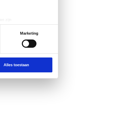
an zijn
rinting)
t
detailgedeelte
in. U kunt uw
Marketing
 media te bieden en om ons
ze partners voor social
nformatie die u aan ze heeft
Alles toestaan