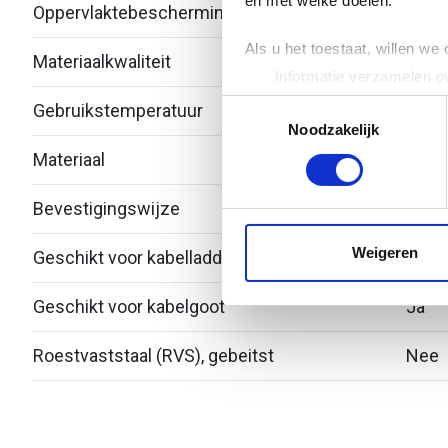
en met welke doelen.
Oppervlaktebescherming
Over
Als u het toestaat, willen we
Materiaalkwaliteit
Over
Informatie verzamelen ov
Uw apparaat identificere
Toestemmingsselectie
Gebruikstemperatuur
-20 -
Lees meer over hoe uw perso
Noodzakelijk
toestemming op elk moment wi
Materiaal
Roest
We gebruiken cookies om cont
Bevestigingswijze
Deks
websiteverkeer te analyseren
media, adverteren en analys
Weigeren
Geschikt voor kabelladder
Nee
verstrekt of die ze hebben v
Geschikt voor kabelgoot
Ja
Roestvaststaal (RVS), gebeitst
Nee