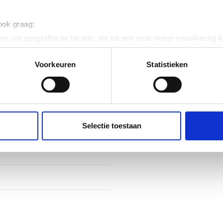
ig
 ook graag:
ig
er uw geografische locatie, die tot een paar meter nauwkeurig k
n door het actief te scannen op specifieke eigenschappen (fingerp
 120
onlijke gegevens worden verwerkt en stel uw voorkeuren in he
Voorkeuren
Statistieken
jzigen of intrekken in de Cookieverklaring.
vaststaal (RVS)
ent en advertenties te personaliseren, om functies voor social
elklem
. Ook delen we informatie over uw gebruik van onze site met on
e. Deze partners kunnen deze gegevens combineren met andere i
Selectie toestaan
erzameld op basis van uw gebruik van hun services.