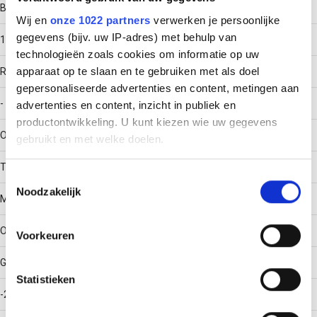
Breedte
Wij en
onze 1022 partners
verwerken je persoonlijke
gegevens (bijv. uw IP-adres) met behulp van
150
technologieën zoals cookies om informatie op uw
apparaat op te slaan en te gebruiken met als doel
RAL-nummer
gepersonaliseerde advertenties en content, metingen aan
-
advertenties en content, inzicht in publiek en
productontwikkeling. U kunt kiezen wie uw gegevens
Oppervlaktebescherming
gebruikt en met welke doelen.
Thermisch verzinkt (Hot-dip)
Als u het toestaat, willen we ook graag:
Toestemmingsselectie
Noodzakelijk
Informatie verzamelen over uw geografische locatie,
Materiaalkwaliteit
die tot een paar meter nauwkeurig kan zijn
Uw apparaat identificeren door het actief te scannen
Overig
Voorkeuren
op specifieke eigenschappen (fingerprinting)
Gebruikstemperatuur
Lees meer over hoe uw persoonlijke gegevens worden
Statistieken
verwerkt en stel uw voorkeuren in het
detailgedeelte
in.
-20 - 120
U kunt uw toestemming op elk moment wijzigen of
intrekken in de Cookieverklaring.