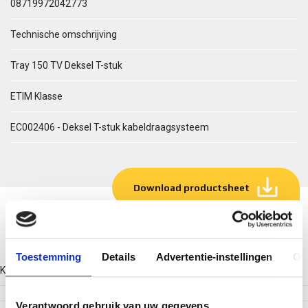
08719972042773
Technische omschrijving
Tray 150 TV Deksel T-stuk
ETIM Klasse
EC002406 - Deksel T-stuk kabeldraagsysteem
Download productsheet
Technische gegevens
Toestemming
Details
Advertentie-instellingen
Ov
Kleur
Verantwoord gebruik van uw gegevens