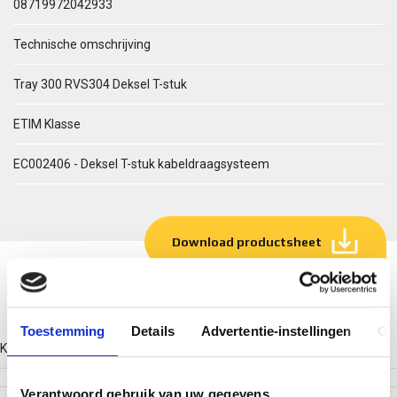
08719972042933
Technische omschrijving
Tray 300 RVS304 Deksel T-stuk
ETIM Klasse
EC002406 - Deksel T-stuk kabeldraagsysteem
Download productsheet
Technische gegevens
Toestemming
Details
Advertentie-instellingen
Ov
Kleur
Verantwoord gebruik van uw gegevens