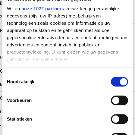
Breedte
Wij en
onze 1022 partners
verwerken je persoonlijke
gegevens (bijv. uw IP-adres) met behulp van
300
technologieën zoals cookies om informatie op uw
apparaat op te slaan en te gebruiken met als doel
RAL-nummer
gepersonaliseerde advertenties en content, metingen aan
-
advertenties en content, inzicht in publiek en
productontwikkeling. U kunt kiezen wie uw gegevens
Oppervlaktebescherming
gebruikt en met welke doelen.
Overig
Als u het toestaat, willen we ook graag:
Toestemmingsselectie
Noodzakelijk
Informatie verzamelen over uw geografische locatie,
Materiaalkwaliteit
die tot een paar meter nauwkeurig kan zijn
Uw apparaat identificeren door het actief te scannen
Overig
Voorkeuren
op specifieke eigenschappen (fingerprinting)
Gebruikstemperatuur
Lees meer over hoe uw persoonlijke gegevens worden
Statistieken
verwerkt en stel uw voorkeuren in het
detailgedeelte
in.
-20 - 120
U kunt uw toestemming op elk moment wijzigen of
intrekken in de Cookieverklaring.