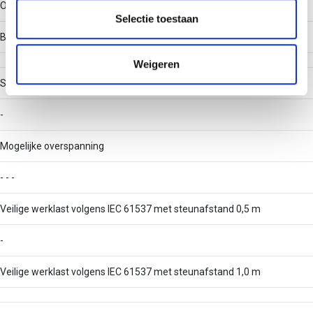
partners voor social media, adverteren en analyse. Deze
Overig
partners kunnen deze gegevens combineren met andere
Selectie toestaan
informatie die u aan ze heeft verstrekt of die ze hebben
Belastingstesttype volgens IEC 61537
verzameld op basis van uw gebruik van hun services.
Weigeren
Stijgkabelladder
-
Mogelijke overspanning
- - -
Veilige werklast volgens IEC 61537 met steunafstand 0,5 m
-
Veilige werklast volgens IEC 61537 met steunafstand 1,0 m