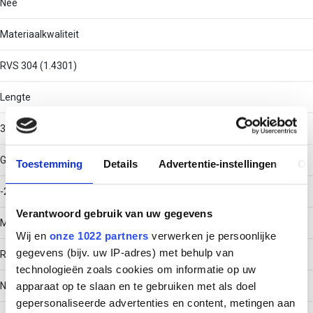
Nee
Materiaalkwaliteit
RVS 304 (1.4301)
Lengte
3000
Gebruikstemperatuur
Toestemming
Details
Advertentie-instellingen
Ov
-20 - 120
Verantwoord gebruik van uw gegevens
Materiaal
Wij en
onze 1022 partners
verwerken je persoonlijke
gegevens (bijv. uw IP-adres) met behulp van
Roestvaststaal (RVS)
technologieën zoals cookies om informatie op uw
apparaat op te slaan en te gebruiken met als doel
Nuttige doorsnede
gepersonaliseerde advertenties en content, metingen aan