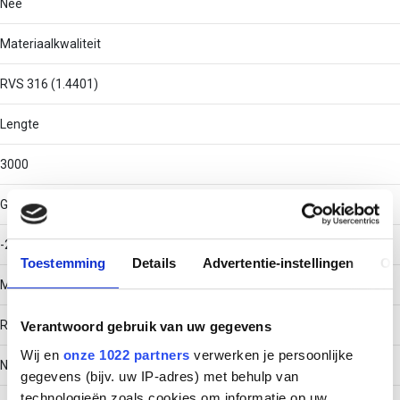
Nee
Materiaalkwaliteit
RVS 316 (1.4401)
Lengte
3000
Gebruikstemperatuur
-20 - 120
Toestemming
Details
Advertentie-instellingen
Ov
Materiaal
Roestvaststaal (RVS)
Verantwoord gebruik van uw gegevens
Wij en
onze 1022 partners
verwerken je persoonlijke
Nuttige doorsnede
gegevens (bijv. uw IP-adres) met behulp van
technologieën zoals cookies om informatie op uw