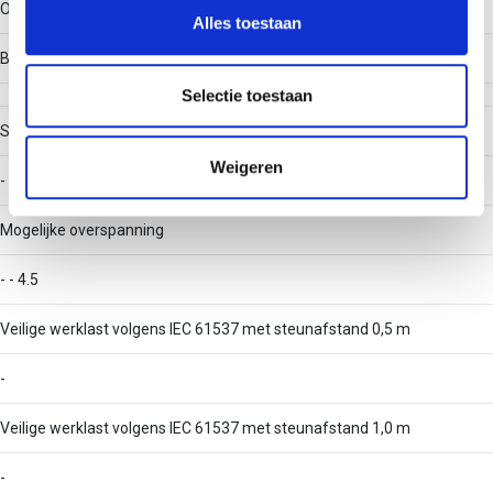
Overig
en om ons websiteverkeer te analyseren. Ook delen we
Alles toestaan
informatie over uw gebruik van onze site met onze
Belastingstesttype volgens IEC 61537
partners voor social media, adverteren en analyse. Deze
partners kunnen deze gegevens combineren met andere
Selectie toestaan
informatie die u aan ze heeft verstrekt of die ze hebben
Stijgkabelladder
verzameld op basis van uw gebruik van hun services.
Weigeren
-
Mogelijke overspanning
- - 4.5
Veilige werklast volgens IEC 61537 met steunafstand 0,5 m
-
Veilige werklast volgens IEC 61537 met steunafstand 1,0 m
-