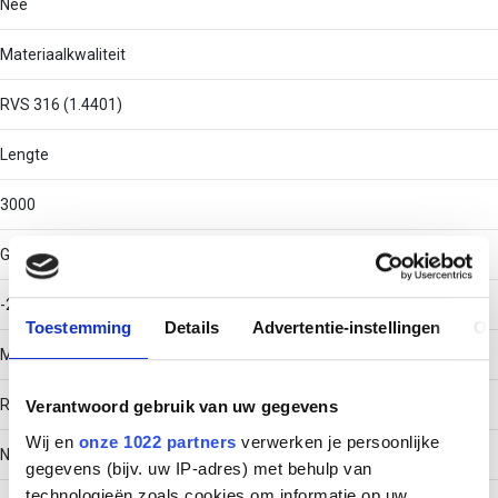
Nee
Materiaalkwaliteit
RVS 316 (1.4401)
Lengte
3000
Gebruikstemperatuur
-20 - 120
Toestemming
Details
Advertentie-instellingen
Ov
Materiaal
Roestvaststaal (RVS)
Verantwoord gebruik van uw gegevens
Wij en
onze 1022 partners
verwerken je persoonlijke
Nuttige doorsnede
gegevens (bijv. uw IP-adres) met behulp van
technologieën zoals cookies om informatie op uw