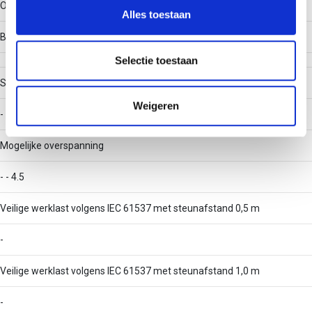
Overig
en om ons websiteverkeer te analyseren. Ook delen we
Alles toestaan
informatie over uw gebruik van onze site met onze
Belastingstesttype volgens IEC 61537
partners voor social media, adverteren en analyse. Deze
partners kunnen deze gegevens combineren met andere
Selectie toestaan
informatie die u aan ze heeft verstrekt of die ze hebben
Stijgkabelladder
verzameld op basis van uw gebruik van hun services.
Weigeren
-
Mogelijke overspanning
- - 4.5
Veilige werklast volgens IEC 61537 met steunafstand 0,5 m
-
Veilige werklast volgens IEC 61537 met steunafstand 1,0 m
-