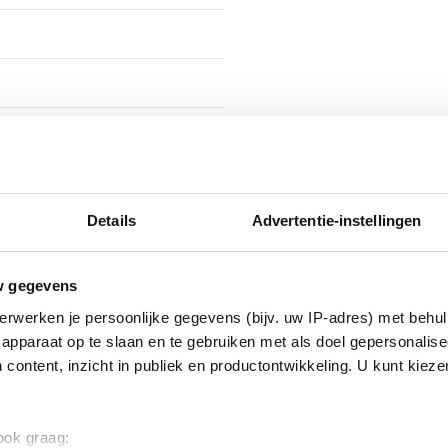
el (open vorm)
Details
Advertentie-instellingen
ig
w gegevens
erwerken je persoonlijke gegevens (bijv. uw IP-adres) met behul
apparaat op te slaan en te gebruiken met als doel gepersonalise
 content, inzicht in publiek en productontwikkeling. U kunt kiez
5
 ook graag: