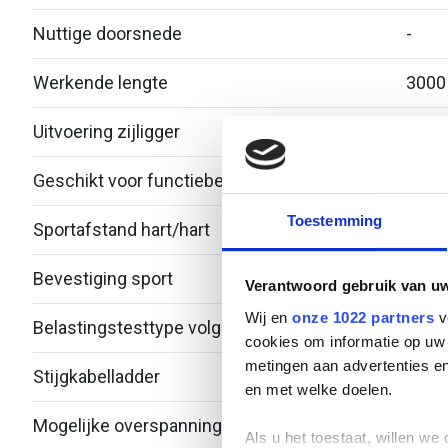
Nuttige doorsnede
-
Werkende lengte
3000
Uitvoering zijligger
Profi
Geschikt voor functiebehoud
Nee
Toestemming
Sportafstand hart/hart
300
Bevestiging sport
Over
Verantwoord gebruik van u
Wij en
onze 1022 partners
v
Belastingstesttype volgens IEC 61537
cookies om informatie op uw 
metingen aan advertenties en
Stijgkabelladder
-
en met welke doelen.
Mogelijke overspanning
- - 4.
Als u het toestaat, willen we