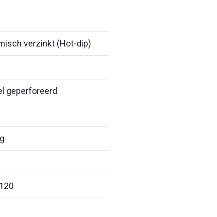
isch verzinkt (Hot-dip)
el geperforeerd
ig
 120