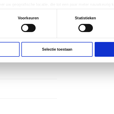
er uw geografische locatie, die tot een paar meter nauwkeurig k
n door het actief te scannen op specifieke eigenschappen (fingerp
onlijke gegevens worden verwerkt en stel uw voorkeuren in he
Voorkeuren
Statistieken
jzigen of intrekken in de Cookieverklaring.
ent en advertenties te personaliseren, om functies voor social
. Ook delen we informatie over uw gebruik van onze site met on
e. Deze partners kunnen deze gegevens combineren met andere i
Selectie toestaan
erzameld op basis van uw gebruik van hun services.