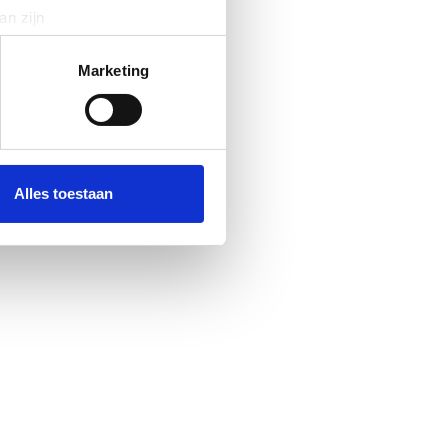
an zijn
rinting)
t
detailgedeelte
in. U kunt uw
Marketing
 media te bieden en om ons
ze partners voor social
nformatie die u aan ze heeft
Alles toestaan