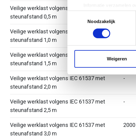
Informatie verzamelen ov
Veilige werklast volgens IEC 61537 met
-
Uw apparaat identificere
Toestemmingsselectie
steunafstand 0,5 m
Lees meer over hoe uw perso
Noodzakelijk
toestemming op elk moment wi
Veilige werklast volgens IEC 61537 met
-
steunafstand 1,0 m
We gebruiken cookies om cont
websiteverkeer te analyseren
Veilige werklast volgens IEC 61537 met
-
media, adverteren en analys
Weigeren
steunafstand 1,5 m
verstrekt of die ze hebben v
Veilige werklast volgens IEC 61537 met
-
steunafstand 2,0 m
Veilige werklast volgens IEC 61537 met
-
steunafstand 2,5 m
Veilige werklast volgens IEC 61537 met
2000
steunafstand 3,0 m