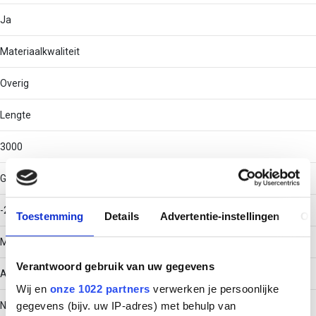
Ja
Materiaalkwaliteit
Overig
Lengte
3000
Gebruikstemperatuur
-20 - 120
Toestemming
Details
Advertentie-instellingen
Ov
Materiaal
Verantwoord gebruik van uw gegevens
Aluminium
Wij en
onze 1022 partners
verwerken je persoonlijke
gegevens (bijv. uw IP-adres) met behulp van
Nuttige doorsnede