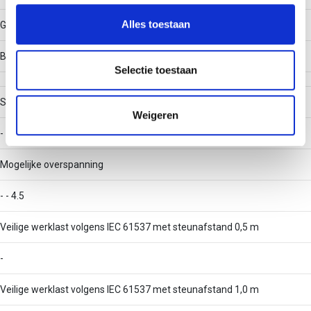
personaliseren, om functies voor social media te bieden
en om ons websiteverkeer te analyseren. Ook delen we
Alles toestaan
Gelast
informatie over uw gebruik van onze site met onze
partners voor social media, adverteren en analyse. Deze
Belastingstesttype volgens IEC 61537
partners kunnen deze gegevens combineren met andere
Selectie toestaan
informatie die u aan ze heeft verstrekt of die ze hebben
verzameld op basis van uw gebruik van hun services.
Stijgkabelladder
Weigeren
-
Mogelijke overspanning
- - 4.5
Veilige werklast volgens IEC 61537 met steunafstand 0,5 m
-
Veilige werklast volgens IEC 61537 met steunafstand 1,0 m