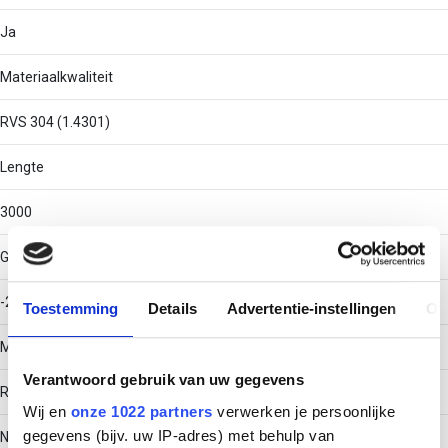
Ja
Materiaalkwaliteit
RVS 304 (1.4301)
Lengte
3000
Gebruikstemperatuur
-20 - 120
Toestemming
Details
Advertentie-instellingen
Ov
Materiaal
Verantwoord gebruik van uw gegevens
Roestvaststaal (RVS)
Wij en
onze 1022 partners
verwerken je persoonlijke
gegevens (bijv. uw IP-adres) met behulp van
Nuttige doorsnede