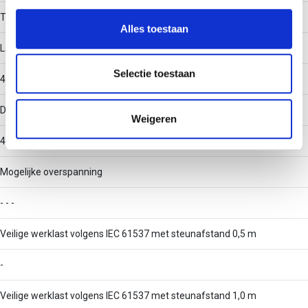
personaliseren, om functies voor social media te bieden
Type III
en om ons websiteverkeer te analyseren. Ook delen we
Alles toestaan
informatie over uw gebruik van onze site met onze
Langsdraaddiameter
partners voor social media, adverteren en analyse. Deze
partners kunnen deze gegevens combineren met andere
Selectie toestaan
4.82
informatie die u aan ze heeft verstrekt of die ze hebben
verzameld op basis van uw gebruik van hun services.
Dwarsdraaddiameter
Weigeren
4.82
Mogelijke overspanning
- - -
Veilige werklast volgens IEC 61537 met steunafstand 0,5 m
-
Veilige werklast volgens IEC 61537 met steunafstand 1,0 m