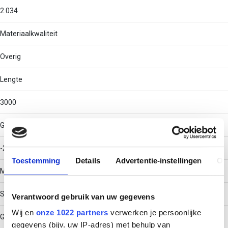
2.034
Materiaalkwaliteit
Overig
Lengte
3000
Gebruikstemperatuur
-20 - 120
Toestemming
Details
Advertentie-instellingen
Ov
Materiaal
Staal
Verantwoord gebruik van uw gegevens
Wij en
onze 1022 partners
verwerken je persoonlijke
Geïntegreerd scheidingstussenschot
gegevens (bijv. uw IP-adres) met behulp van