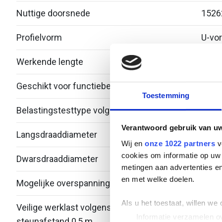
Nuttige doorsnede
1526
Profielvorm
U-vo
Werkende lengte
3000
Geschikt voor functiebehoud
Nee
Toestemming
Belastingstesttype volgens IEC 61537
Type 
Verantwoord gebruik van u
Langsdraaddiameter
4.82
Wij en
onze 1022 partners
v
cookies om informatie op uw 
Dwarsdraaddiameter
4.82
metingen aan advertenties en
en met welke doelen.
Mogelijke overspanning
- - -
Als u het toestaat, willen we
Veilige werklast volgens IEC 61537 met
-
Informatie verzamelen ov
steunafstand 0,5 m