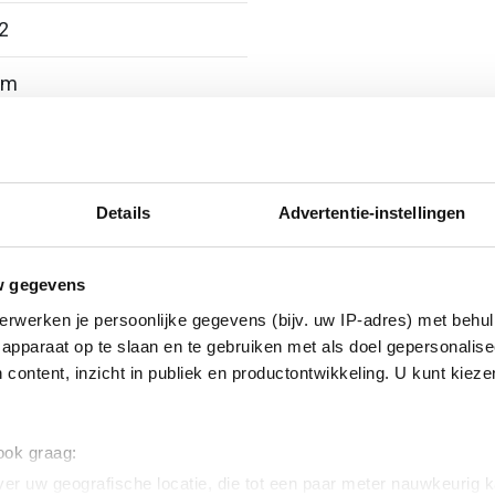
2
rm
Details
Advertentie-instellingen
III
w gegevens
erwerken je persoonlijke gegevens (bijv. uw IP-adres) met behul
apparaat op te slaan en te gebruiken met als doel gepersonalise
 content, inzicht in publiek en productontwikkeling. U kunt kiez
 ook graag:
er uw geografische locatie, die tot een paar meter nauwkeurig k