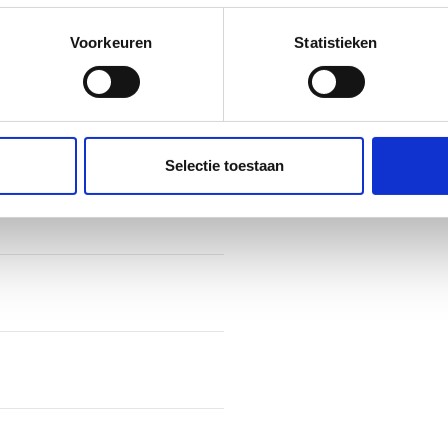
n door het actief te scannen op specifieke eigenschappen (fingerp
onlijke gegevens worden verwerkt en stel uw voorkeuren in he
Voorkeuren
Statistieken
jzigen of intrekken in de Cookieverklaring.
ent en advertenties te personaliseren, om functies voor social
. Ook delen we informatie over uw gebruik van onze site met on
e. Deze partners kunnen deze gegevens combineren met andere i
Selectie toestaan
erzameld op basis van uw gebruik van hun services.