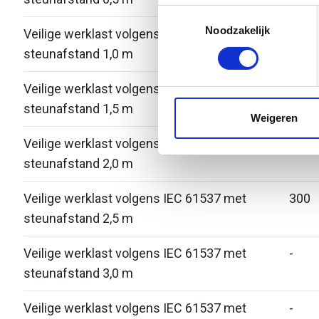
Uw apparaat identificere
Toestemmingsselectie
Lees meer over hoe uw perso
Noodzakelijk
Veilige werklast volgens IEC 61537 met
-
toestemming op elk moment wi
steunafstand 1,0 m
We gebruiken cookies om cont
Veilige werklast volgens IEC 61537 met
500
websiteverkeer te analyseren
steunafstand 1,5 m
media, adverteren en analys
Weigeren
verstrekt of die ze hebben v
Veilige werklast volgens IEC 61537 met
400
steunafstand 2,0 m
Veilige werklast volgens IEC 61537 met
300
steunafstand 2,5 m
Veilige werklast volgens IEC 61537 met
-
steunafstand 3,0 m
Veilige werklast volgens IEC 61537 met
-