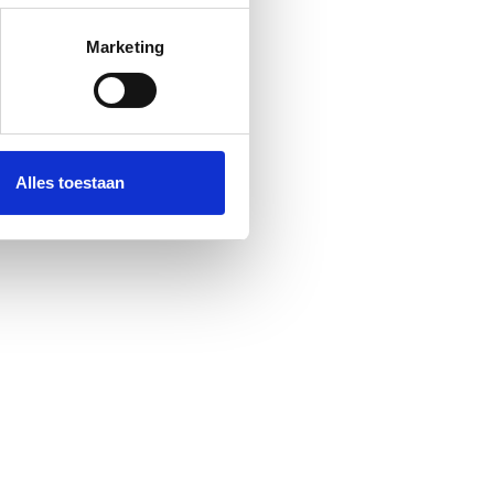
rinting)
t
detailgedeelte
in. U kunt uw
Marketing
 media te bieden en om ons
ze partners voor social
nformatie die u aan ze heeft
Alles toestaan