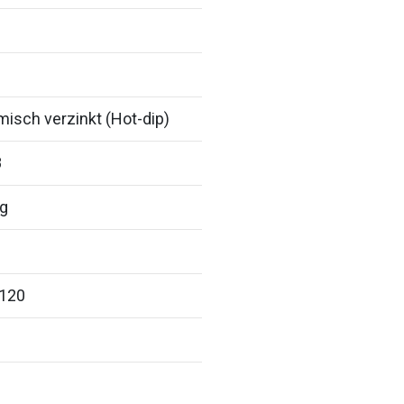
isch verzinkt (Hot-dip)
8
ig
 120