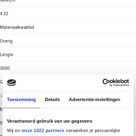
Gewicht
4.32
Materiaalkwaliteit
Overig
Lengte
3000
Gebruikstemperatuur
-20 - 120
Toestemming
Details
Advertentie-instellingen
Ov
Materiaal
Verantwoord gebruik van uw gegevens
Staal
Wij en
onze 1022 partners
verwerken je persoonlijke