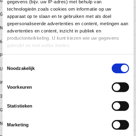
Geïntegreerd scheidingstussenschot
gegevens (bijv. uw IP-adres) met behulp van
technologieën zoals cookies om informatie op uw
Geen
apparaat op te slaan en te gebruiken met als doel
gepersonaliseerde advertenties en content, metingen aan
Nuttige doorsnede
advertenties en content, inzicht in publiek en
productontwikkeling. U kunt kiezen wie uw gegevens
60044
gebruikt en met welke doelen.
Profielvorm
Als u het toestaat, willen we ook graag:
Toestemmingsselectie
Noodzakelijk
Informatie verzamelen over uw geografische locatie,
U-vorm
die tot een paar meter nauwkeurig kan zijn
Werkende lengte
Uw apparaat identificeren door het actief te scannen
Voorkeuren
op specifieke eigenschappen (fingerprinting)
3000
Lees meer over hoe uw persoonlijke gegevens worden
Statistieken
verwerkt en stel uw voorkeuren in het
detailgedeelte
in.
Geschikt voor functiebehoud
U kunt uw toestemming op elk moment wijzigen of
intrekken in de Cookieverklaring.
Nee
Marketing
We gebruiken cookies om content en advertenties te