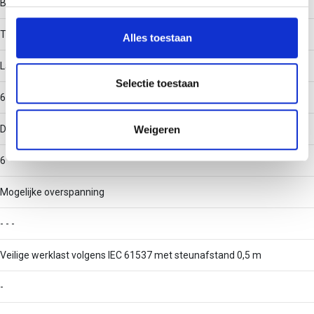
Belastingstesttype volgens IEC 61537
personaliseren, om functies voor social media te bieden
en om ons websiteverkeer te analyseren. Ook delen we
Type III
Alles toestaan
informatie over uw gebruik van onze site met onze
partners voor social media, adverteren en analyse. Deze
Langsdraaddiameter
partners kunnen deze gegevens combineren met andere
Selectie toestaan
6
informatie die u aan ze heeft verstrekt of die ze hebben
verzameld op basis van uw gebruik van hun services.
Weigeren
Dwarsdraaddiameter
6
Mogelijke overspanning
- - -
Veilige werklast volgens IEC 61537 met steunafstand 0,5 m
-