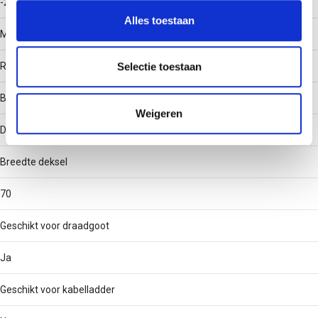
-20 - 120
en om ons websiteverkeer te analyseren. Ook delen we
Alles toestaan
informatie over uw gebruik van onze site met onze
Materiaal
partners voor social media, adverteren en analyse. Deze
partners kunnen deze gegevens combineren met andere
Roestvaststaal (RVS)
Selectie toestaan
informatie die u aan ze heeft verstrekt of die ze hebben
Bevestigingswijze
verzameld op basis van uw gebruik van hun services.
Weigeren
Dekselklem
Breedte deksel
70
Geschikt voor draadgoot
Ja
Geschikt voor kabelladder