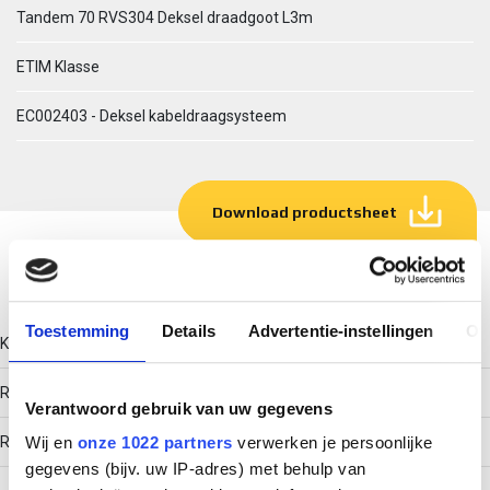
Tandem 70 RVS304 Deksel draadgoot L3m
ETIM Klasse
EC002403 - Deksel kabeldraagsysteem
Download productsheet
Technische gegevens
Toestemming
Details
Advertentie-instellingen
Ov
Kleur
Roestvaststaal (RVS)
Verantwoord gebruik van uw gegevens
RAL-nummer
Wij en
onze 1022 partners
verwerken je persoonlijke
gegevens (bijv. uw IP-adres) met behulp van